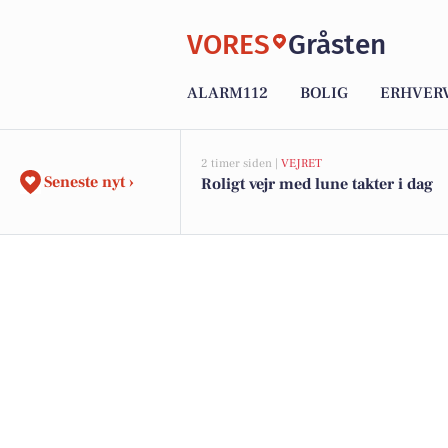
VORES
Gråsten
ALARM112
BOLIG
ERHVER
2 timer siden |
VEJRET
Seneste nyt ›
Roligt vejr med lune takter i dag