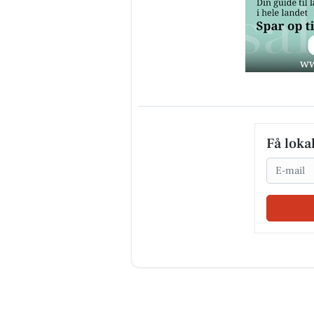
Få loka
Email