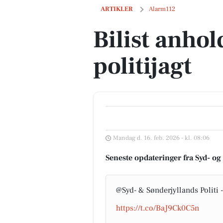
Bilist anholdt efter voldsom politijagt
ARTIKLER
Alarm112
Bilist anhol
politijagt
Mandag d. 16. feb. 2026 - kl. 08:06
Seneste opdateringer fra Syd- og
@Syd- & Sønderjyllands Politi 
https://t.co/BaJ9Ck0C5n