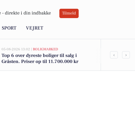
 -
direkte i din indbakke
Tilmeld
SPORT
VEJRET
05-08-2026 13:02 |
BOLIGMARKED
03-08-2026 09:0
‹
›
Top 6 over dyreste boliger til salg i
Stille puste
Gråsten. Priser op til 11.700.000 kr