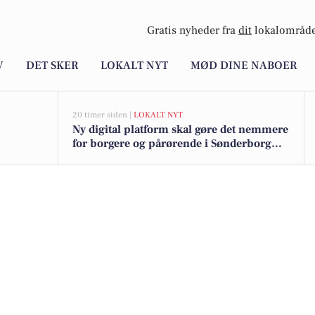
Gratis nyheder fra
dit
lokalområde
V
DET SKER
LOKALT NYT
MØD DINE NABOER
20 timer siden |
LOKALT NYT
Ny digital platform skal gøre det nemmere
for borgere og pårørende i Sønderborg
Kommune at følge med og kommunikere
om hjælp og støtte