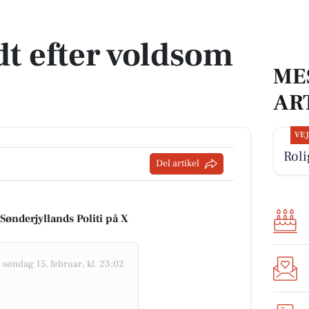
dt efter voldsom
ME
AR
VE
Roli
Del artikel
 Sønderjyllands Politi på X
-
søndag 15. februar, kl. 23:02