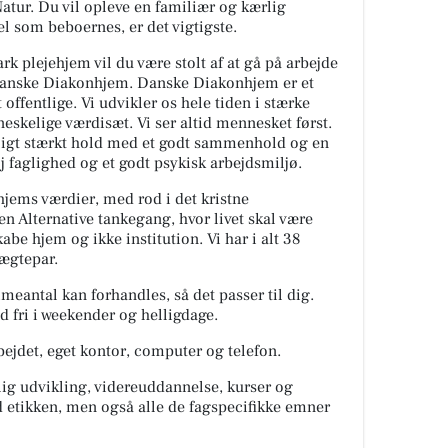
Natur. Du vil opleve en familiær og kærlig
vel som beboernes, er det vigtigste.
k plejehjem vil du være stolt af at gå på arbejde
 Danske Diakonhjem. Danske Diakonhjem er et
et offentlige. Vi udvikler os hele tiden i stærke
kelige værdisæt. Vi ser altid mennesket først.
agligt stærkt hold med et godt sammenhold og en
 faglighed og et godt psykisk arbejdsmiljø.
jems værdier, med rod i det kristne
 Alternative tankegang, hvor livet skal være
abe hjem og ikke institution. Vi har i alt 38
 ægtepar.
imeantal kan forhandles, så det passer til dig.
d fri i weekender og helligdage.
rbejdet, eget kontor, computer og telefon.
glig udvikling, videreuddannelse, kurser og
d etikken, men også alle de fagspecifikke emner