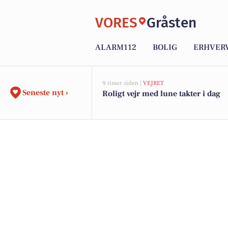
VORES
Gråsten
ALARM112
BOLIG
ERHVER
9 timer siden |
VEJRET
Seneste nyt ›
Roligt vejr med lune takter i dag