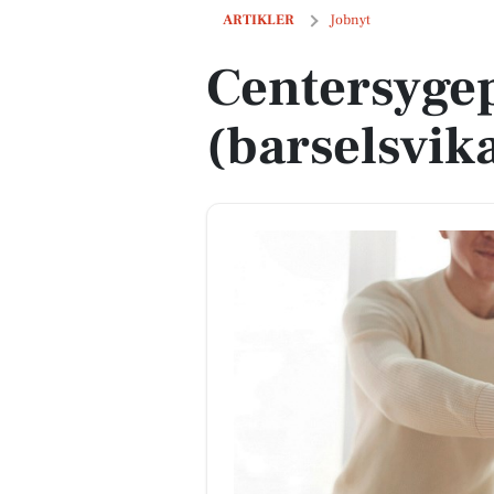
Centersygeplejerske (barselsvikariat)
ARTIKLER
Jobnyt
Centersygep
(barselsvika