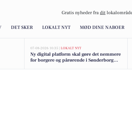
Gratis nyheder fra
dit
lokalområde
V
DET SKER
LOKALT NYT
MØD DINE NABOER
07-08-2026 10:35 |
LOKALT NYT
Ny digital platform skal gøre det nemmere
for borgere og pårørende i Sønderborg
Kommune at følge med og kommunikere
om hjælp og støtte