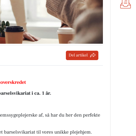
Del artikel
 overskredet
lsvikariat i ca. 1 år.
jemssygeplejerske af, så har du her den perfekte
t barselsvikariat til vores unikke plejehjem.