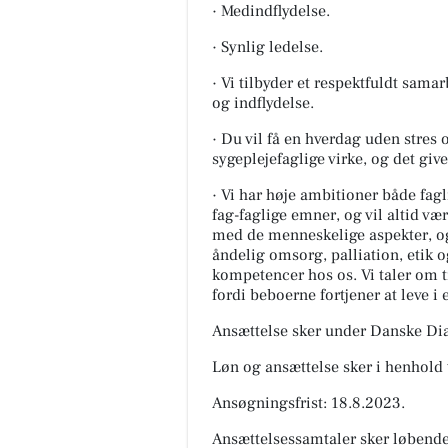
· Medindflydelse.
· Synlig ledelse.
· Vi tilbyder et respektfuldt sam
og indflydelse.
· Du vil få en hverdag uden stres
sygeplejefaglige virke, og det giv
· Vi har høje ambitioner både fag
fag-faglige emner, og vil altid væ
med de menneskelige aspekter, og
åndelig omsorg, palliation, etik 
kompetencer hos os. Vi taler om tin
fordi beboerne fortjener at leve i e
Ansættelse sker under Danske Di
Løn og ansættelse sker i henhold
Ansøgningsfrist: 18.8.2023.
Ansættelsessamtaler sker løbende 