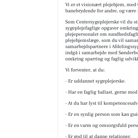
Vi er et visionært plejehjem, med 
banebrydende for andre, og være m
Som Centersygeplejerske vil du stå
sygeplejefaglige opgaver omkring
plejepersonalet om sundhedsfaglig
plejehjemslæge, som du vil sama
samarbejdspartnere i Afdelingssyg
indgå i samarbejde med Sønderb
omkring sparring og faglig udvik
Vi forventer, at du:
· Er uddannet sygeplejerske.
· Har en faglig ballast, gerne med
· At du har lyst til kompetenceudv
· Er en synlig person som kan gui
· Er en varm og omsorgsfuld pers
· Er god til at danne relationer.