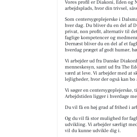
Vores profil er Diakoni, Eden og 
arbejdsplads, hvor din trivsel, så
Som centersygeplejerske i Dalsmar
hver dag. Du bliver du en del af
privat, non profit, alternativ til d
faglige kompetencer og medmennes
Dernæst bliver du en del af et f
hverdag præget af godt humør, høj
Vi arbejder ud fra Danske Diakonh
menneskesyn, samt ud fra The Eden
værd at leve. Vi arbejder med at sk
lejligheder, hvor der også kan bo
Vi søger en centersygeplejerske, t
Arbejdstiden ligger i hverdage me
Du vil få en høj grad af frihed i a
Og du vil få stor mulighed for fa
udvikling. Vi arbejder særligt me
vil du kunne udvikle dig i.