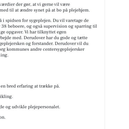
værdier der gør, at vi gerne vil være
ed til at ændre synet på at bo på plejehjem.
 i spidsen for sygeplejen. Du vil varetage de
 38 beboere, og også supervision og sparring til
e opgaver. Vi har tilknyttet egen
rbejde med. Derudover har du gode og tætte
eplejersken og forstander. Derudover vil du
org kommunes andre centersygeplejersker
ling.
 en bred erfaring at trække på.
ikling.
de og udvikle plejepersonalet.
on.