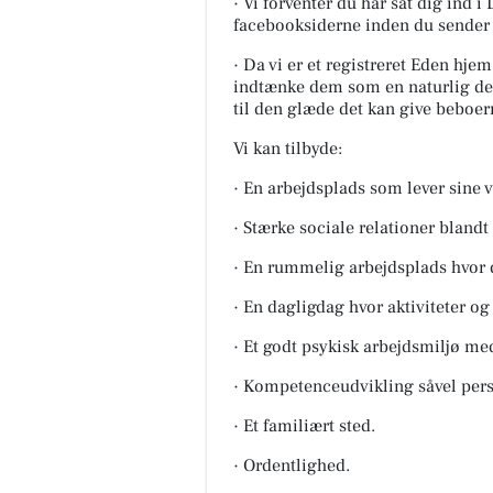
· Vi forventer du har sat dig ind
facebooksiderne inden du sender 
· Da vi er et registreret Eden hje
indtænke dem som en naturlig de
til den glæde det kan give beboer
Vi kan tilbyde:
· En arbejdsplads som lever sine v
· Stærke sociale relationer blandt
· En rummelig arbejdsplads hvor 
· En dagligdag hvor aktiviteter og
· Et godt psykisk arbejdsmiljø med
· Kompetenceudvikling såvel pers
· Et familiært sted.
· Ordentlighed.