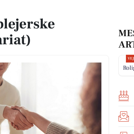
lejerske
ME
riat)
AR
VE
Roli