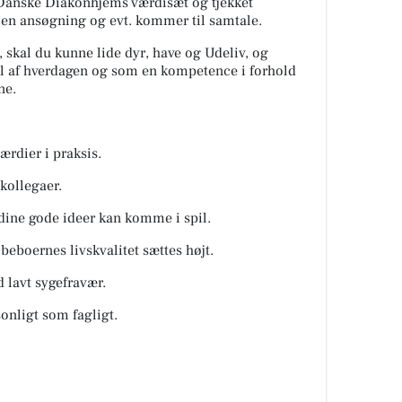
 i Danske Diakonhjems værdisæt og tjekket
en ansøgning og evt. kommer til samtale.
m, skal du kunne lide dyr, have og Udeliv, og
l af hverdagen og som en kompetence i forhold
ne.
ærdier i praksis.
 kollegaer.
dine gode ideer kan komme i spil.
 beboernes livskvalitet sættes højt.
 lavt sygefravær.
onligt som fagligt.