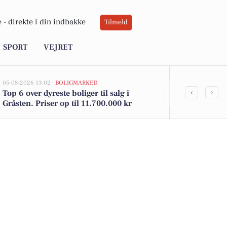
 -
direkte i din indbakke
Tilmeld
SPORT
VEJRET
05-08-2026 13:02 |
BOLIGMARKED
03-08-2026 09:0
‹
›
Top 6 over dyreste boliger til salg i
Stille puste
Gråsten. Priser op til 11.700.000 kr