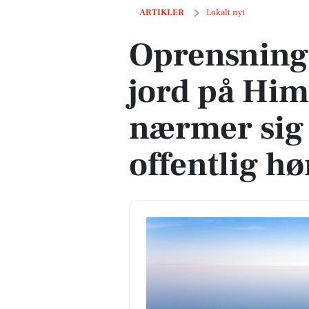
Oprensning af forurenet jord på Himma
ARTIKLER
Lokalt nyt
Oprensning 
jord på Hi
nærmer sig 
offentlig hø