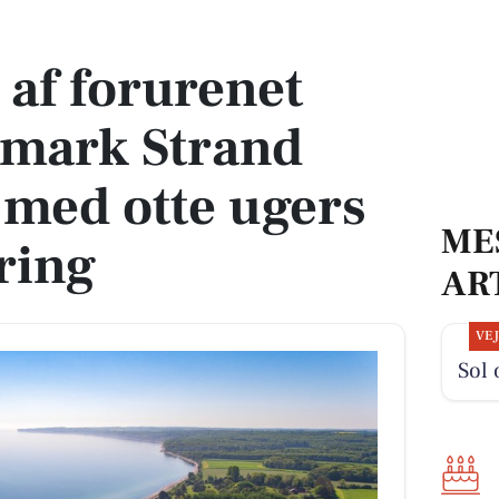
rk Strand nærmer sig med otte ugers offentlig høring
af forurenet
mmark Strand
med otte ugers
ME
ring
AR
VE
Sol