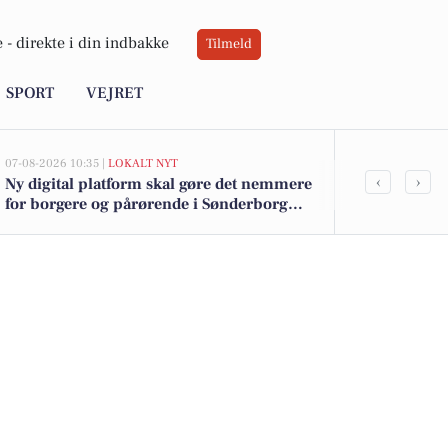
 -
direkte i din indbakke
Tilmeld
SPORT
VEJRET
07-08-2026 10:35 |
LOKALT NYT
05-08-2026 13:02
‹
›
Ny digital platform skal gøre det nemmere
Top 6 over dy
for borgere og pårørende i Sønderborg
Gråsten. Pris
Kommune at følge med og kommunikere
om hjælp og støtte