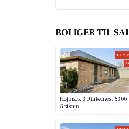
BOLIGER TIL SA
1.295.0
1
Højmark 3 Rinkenæs, 6300
Gråsten