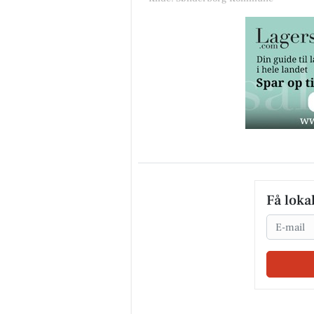
Få loka
Email