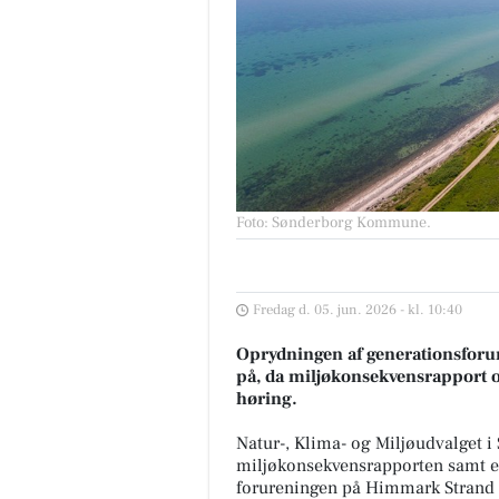
Foto: Sønderborg Kommune
.
Fredag d. 05. jun. 2026 - kl. 10:40
Oprydningen af generationsforu
på, da miljøkonsekvensrapport og 
høring.
Natur-, Klima- og Miljøudvalget
miljøkonsekvensrapporten samt et 
forureningen på Himmark Strand på