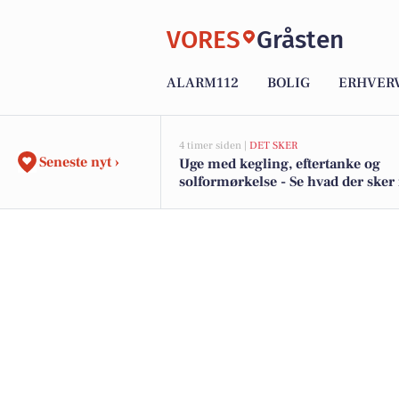
VORES
Gråsten
ALARM112
BOLIG
ERHVER
4 timer siden |
DET SKER
Seneste nyt ›
Uge med kegling, eftertanke og
solformørkelse - Se hvad der sker 
Gråsten