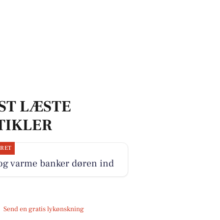
ST LÆSTE
TIKLER
JRET
 og varme banker døren ind
Send en gratis lykønskning