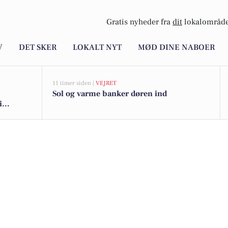
Gratis nyheder fra
dit
lokalområde
V
DET SKER
LOKALT NYT
MØD DINE NABOER
11 timer siden |
VEJRET
Sol og varme banker døren ind
i