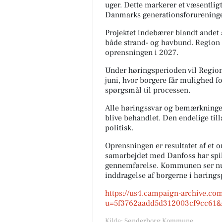
uger. Dette markerer et væsentligt
Danmarks generationsforureninge
Projektet indebærer blandt andet 
både strand- og havbund. Region
oprensningen i 2027.
Under høringsperioden vil Regio
juni, hvor borgere får mulighed for
spørgsmål til processen.
Alle høringssvar og bemærkninger
blive behandlet. Den endelige till
politisk.
Oprensningen er resultatet af et
samarbejdet med Danfoss har spille
gennemførelse. Kommunen ser nu f
inddragelse af borgerne i høring
https://us4.campaign-archive.co
u=5f3762aadd5d312003cf9cc61&
Kilde: Sønderborg Kommune