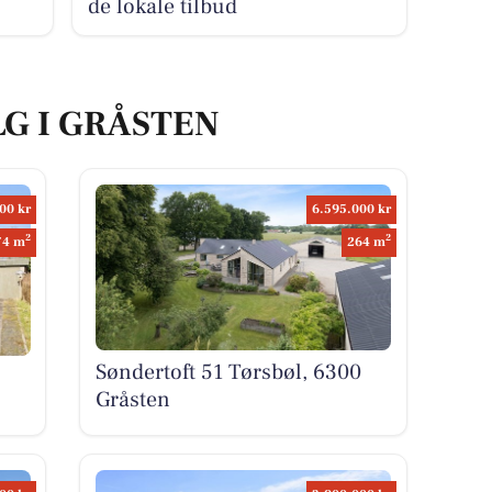
de lokale tilbud
LG I GRÅSTEN
00 kr
6.595.000 kr
2
2
74 m
264 m
Søndertoft 51 Tørsbøl, 6300
Gråsten