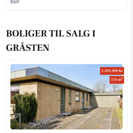
her
BOLIGER TIL SALG I
GRÅSTEN
1.295.000 kr
2
174 m