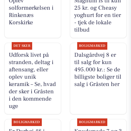
Oplev
Magnum is til kun
solformørkelsen i
25 kr. og Cheasy
Rinkenæs
yoghurt for en tier
Korskirke
- tjek de lokale
tilbud
DET SKER
BOLIGMARKED
Udforsk livet på
Dalsgårdvej 8 er
stranden, deltag i
til salg for kun
aftensang, eller
495.000 kr.: Se de
oplev unik
billigste boliger til
keramik – Se, hvad
salg i Gråsten her
der sker i Gråsten
i den kommende
uge
BOLIGMARKED
BOLIGMARKED