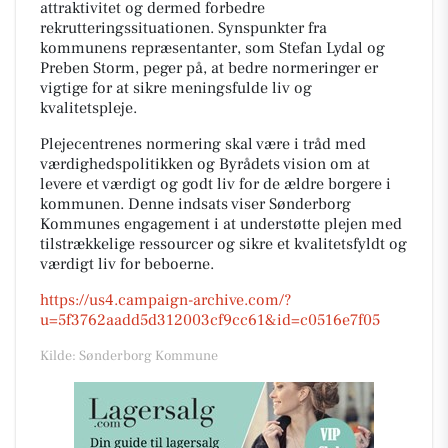
attraktivitet og dermed forbedre
rekrutteringssituationen. Synspunkter fra
kommunens repræsentanter, som Stefan Lydal og
Preben Storm, peger på, at bedre normeringer er
vigtige for at sikre meningsfulde liv og
kvalitetspleje.
Plejecentrenes normering skal være i tråd med
værdighedspolitikken og Byrådets vision om at
levere et værdigt og godt liv for de ældre borgere i
kommunen. Denne indsats viser Sønderborg
Kommunes engagement i at understøtte plejen med
tilstrækkelige ressourcer og sikre et kvalitetsfyldt og
værdigt liv for beboerne.
https://us4.campaign-archive.com/?
u=5f3762aadd5d312003cf9cc61&id=c0516e7f05
Kilde: Sønderborg Kommune