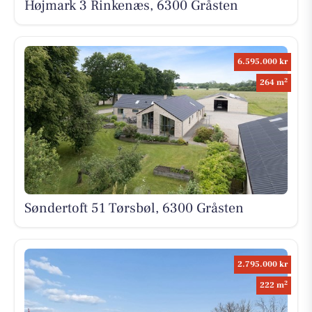
Højmark 3 Rinkenæs, 6300 Gråsten
6.595.000 kr
2
264 m
Søndertoft 51 Tørsbøl, 6300 Gråsten
2.795.000 kr
2
222 m