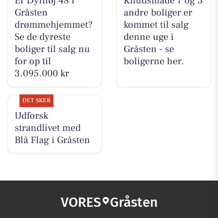
Er Dyrhøj 48 i
Knudsmade 7 og 3
Gråsten
andre boliger er
drømmehjemmet?
kommet til salg
Se de dyreste
denne uge i
boliger til salg nu
Gråsten - se
for op til
boligerne her.
3.095.000 kr
DET SKER
Udforsk
strandlivet med
Blå Flag i Gråsten
VORES
Gråsten