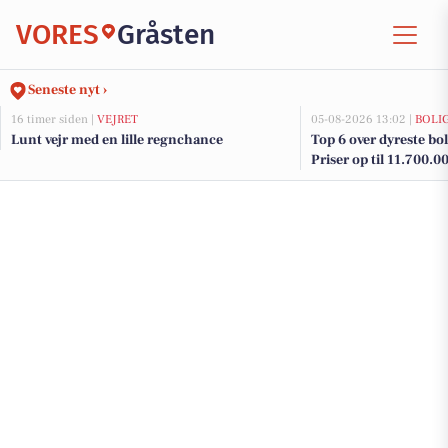
VORES
Gråsten
Seneste nyt ›
16 timer siden |
VEJRET
05-08-2026 13:02 |
BOLI
Lunt vejr med en lille regnchance
Top 6 over dyreste boli
Priser op til 11.700.0