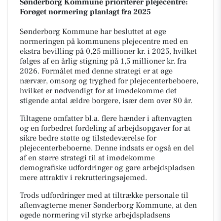
Sønderborg Kommune prioriterer plejecentre:
Forøget normering planlagt fra 2025
Sønderborg Kommune har besluttet at øge
normeringen på kommunens plejecentre med en
ekstra bevilling på 0,25 millioner kr. i 2025, hvilket
følges af en årlig stigning på 1,5 millioner kr. fra
2026. Formålet med denne strategi er at øge
nærvær, omsorg og tryghed for plejecenterbeboere,
hvilket er nødvendigt for at imødekomme det
stigende antal ældre borgere, især dem over 80 år.
Tiltagene omfatter bl.a. flere hænder i aftenvagten
og en forbedret fordeling af arbejdsopgaver for at
sikre bedre støtte og tilstedeværelse for
plejecenterbeboerne. Denne indsats er også en del
af en større strategi til at imødekomme
demografiske udfordringer og gøre arbejdspladsen
mere attraktiv i rekrutteringsøjemed.
Trods udfordringer med at tiltrække personale til
aftenvagterne mener Sønderborg Kommune, at den
øgede normering vil styrke arbejdspladsens