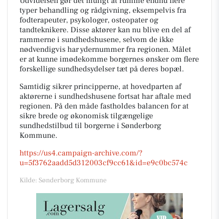
Udvidelsen gør det muligt at rumme endnu flere
typer behandling og rådgivning, eksempelvis fra
fodterapeuter, psykologer, osteopater og
tandteknikere. Disse aktører kan nu blive en del af
rammerne i sundhedshusene, selvom de ikke
nødvendigvis har ydernummer fra regionen. Målet
er at kunne imødekomme borgernes ønsker om flere
forskellige sundhedsydelser tæt på deres bopæl.
Samtidig sikrer principperne, at hovedparten af
aktørerne i sundhedshusene fortsat har aftale med
regionen. På den måde fastholdes balancen for at
sikre brede og økonomisk tilgængelige
sundhedstilbud til borgerne i Sønderborg
Kommune.
https://us4.campaign-archive.com/?
u=5f3762aadd5d312003cf9cc61&id=e9c0bc574c
Kilde: Sønderborg Kommune