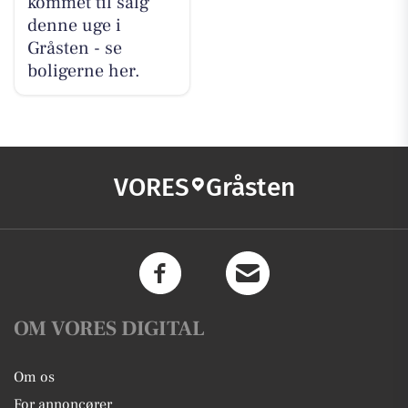
kommet til salg
denne uge i
Gråsten - se
boligerne her.
VORES
Gråsten
OM VORES DIGITAL
Om os
For annoncører