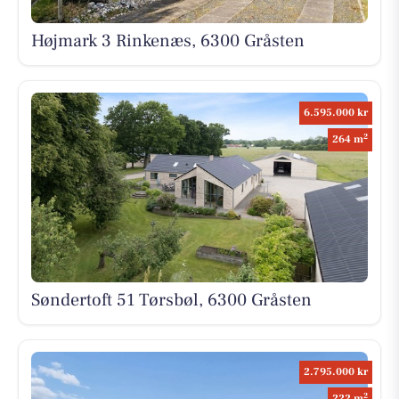
Højmark 3 Rinkenæs, 6300 Gråsten
6.595.000 kr
2
264 m
Søndertoft 51 Tørsbøl, 6300 Gråsten
2.795.000 kr
2
222 m