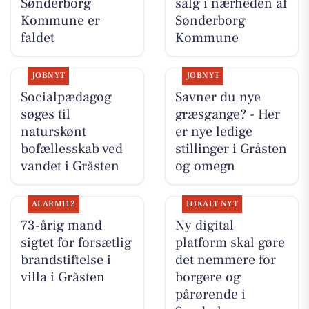
Sønderborg
salg i nærheden af
Kommune er
Sønderborg
faldet
Kommune
JOBNYT
JOBNYT
Socialpædagog
Savner du nye
søges til
græsgange? - Her
naturskønt
er nye ledige
bofællesskab ved
stillinger i Gråsten
vandet i Gråsten
og omegn
ALARM112
LOKALT NYT
73-årig mand
Ny digital
sigtet for forsætlig
platform skal gøre
brandstiftelse i
det nemmere for
villa i Gråsten
borgere og
pårørende i