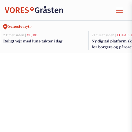
VORES
Gråsten
Seneste nyt ›
2 timer siden |
VEJRET
21 timer siden |
LOKALT 
Roligt vejr med lune takter i dag
Ny digital platform s
for borgere og pårør
Kommune at følge m
om hjælp og støtte