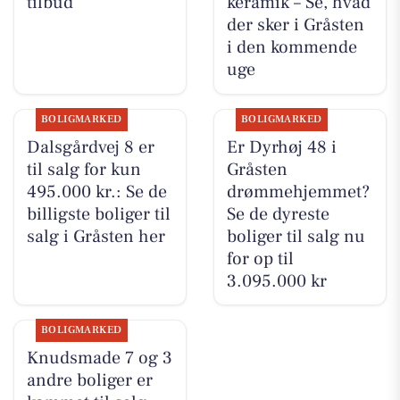
tilbud
keramik – Se, hvad
der sker i Gråsten
i den kommende
uge
BOLIGMARKED
BOLIGMARKED
Dalsgårdvej 8 er
Er Dyrhøj 48 i
til salg for kun
Gråsten
495.000 kr.: Se de
drømmehjemmet?
billigste boliger til
Se de dyreste
salg i Gråsten her
boliger til salg nu
for op til
3.095.000 kr
BOLIGMARKED
Knudsmade 7 og 3
andre boliger er