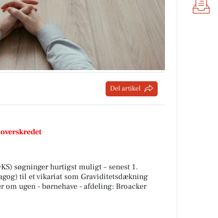
Del artikel
 overskredet
S) søgninger hurtigst muligt – senest 1.
og) til et vikariat som Graviditetsdækning
er om ugen - børnehave - afdeling: Broacker