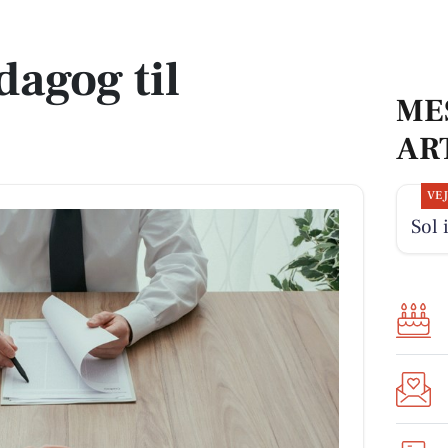
dagog til
ME
AR
VE
Sol 