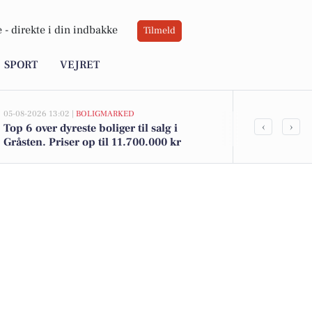
 -
direkte i din indbakke
Tilmeld
SPORT
VEJRET
05-08-2026 13:02 |
BOLIGMARKED
03-08-2026 09:0
‹
›
Top 6 over dyreste boliger til salg i
Stille puste
Gråsten. Priser op til 11.700.000 kr