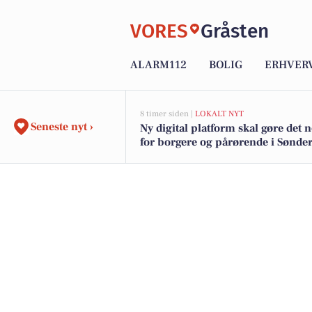
VORES
Gråsten
ALARM112
BOLIG
ERHVER
8 timer siden |
LOKALT NYT
Seneste nyt ›
Ny digital platform skal gøre de
for borgere og pårørende i Sønde
Kommune at følge med og komm
om hjælp og støtte