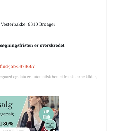
 Vesterbakke, 6310 Broager
nsøgningsfristen er overskredet
k
k/find-job/5878667
gegaard og data er automatisk hentet fra eksterne kilder,