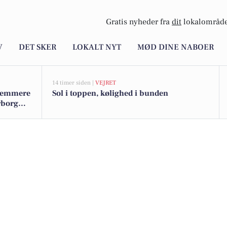
Gratis nyheder fra
dit
lokalområde
V
DET SKER
LOKALT NYT
MØD DINE NABOER
14 timer siden |
VEJRET
t nemmere
Sol i toppen, kølighed i bunden
rborg
unikere