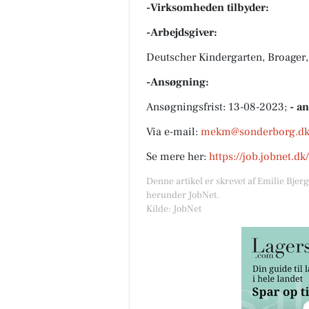
-Virksomheden tilbyder:
-Arbejdsgiver:
Deutscher Kindergarten, Broager,
-Ansøgning:
Ansøgningsfrist: 13-08-2023;
- a
Via e-mail:
mekm@sonderborg.d
Se mere her:
https://job.jobnet.d
Denne artikel er skrevet af Emilie Bjer
herunder JobNet.
Kilde: JobNet