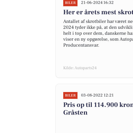
21-06-2024 16:32
BILER
Her er årets mest skr
Antallet af skrotbiler har været n
2024 tyder ikke på, at den udvikl
helt i top over dem, danskerne har
viser en ny opgørelse, som Autopa
Producentansvar.
Kilde: Autoparts24
03-08-2022 12:21
BILER
Pris op til 114.900 kron
Gråsten