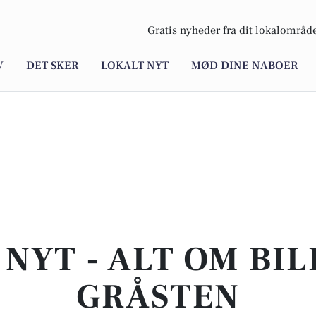
Gratis nyheder fra
dit
lokalområde
V
DET SKER
LOKALT NYT
MØD DINE NABOER
NYT - ALT OM BIL
GRÅSTEN