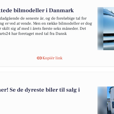
ottede bilmodeller i Danmark
edadgående de seneste år, og de foreløbige tal for
ing er ved at vende. Men en række bilmodeller er dog
 skilt sig af med i årets første seks måneder. Det
rts24 har foretaget med tal fra Dansk
Kopiér link
er! Se de dyreste biler til salg i