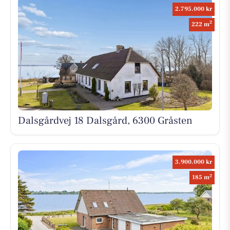
2.795.000 kr
2
222 m
Dalsgårdvej 18 Dalsgård, 6300 Gråsten
3.900.000 kr
2
185 m