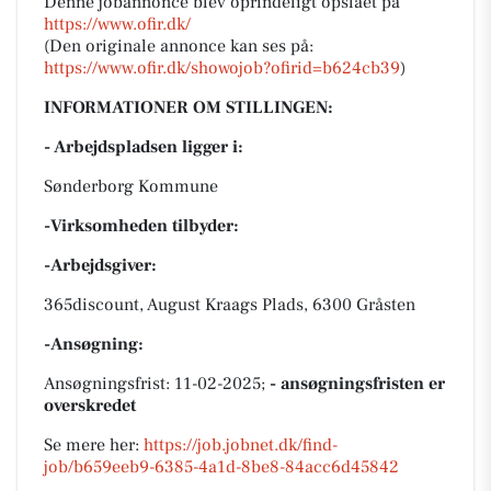
Denne jobannonce blev oprindeligt opslået på
https://www.ofir.dk/
(Den originale annonce kan ses på:
https://www.ofir.dk/showojob?ofirid=b624cb39
)
INFORMATIONER OM STILLINGEN:
- Arbejdspladsen ligger i:
Sønderborg Kommune
-Virksomheden tilbyder:
-Arbejdsgiver:
365discount, August Kraags Plads, 6300 Gråsten
-Ansøgning:
Ansøgningsfrist: 11-02-2025;
- ansøgningsfristen er
overskredet
Se mere her:
https://job.jobnet.dk/find-
job/b659eeb9-6385-4a1d-8be8-84acc6d45842