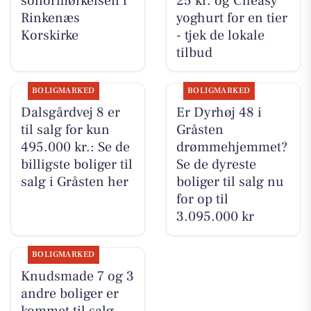
solformørkelsen i
25 kr. og Cheasy
Rinkenæs
yoghurt for en tier
Korskirke
- tjek de lokale
tilbud
BOLIGMARKED
BOLIGMARKED
Dalsgårdvej 8 er
Er Dyrhøj 48 i
til salg for kun
Gråsten
495.000 kr.: Se de
drømmehjemmet?
billigste boliger til
Se de dyreste
salg i Gråsten her
boliger til salg nu
for op til
3.095.000 kr
BOLIGMARKED
Knudsmade 7 og 3
andre boliger er