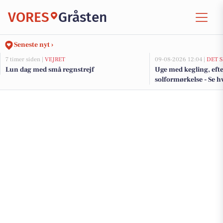
VORES
Gråsten
Seneste nyt ›
7 timer siden |
VEJRET
09-08-2026 12:04 |
DET 
Lun dag med små regnstrejf
Uge med kegling, eft
solformørkelse - Se h