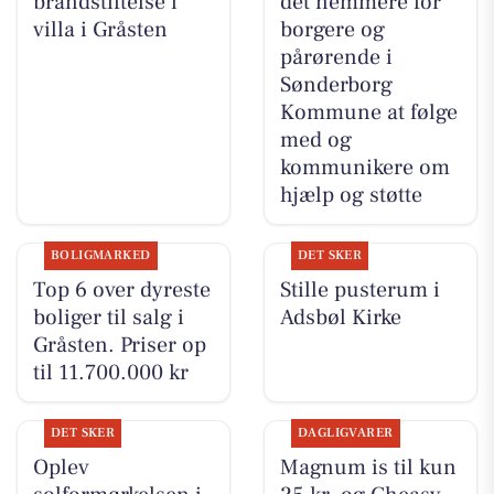
brandstiftelse i
det nemmere for
villa i Gråsten
borgere og
pårørende i
Sønderborg
Kommune at følge
med og
kommunikere om
hjælp og støtte
BOLIGMARKED
DET SKER
Top 6 over dyreste
Stille pusterum i
boliger til salg i
Adsbøl Kirke
Gråsten. Priser op
til 11.700.000 kr
DET SKER
DAGLIGVARER
Oplev
Magnum is til kun