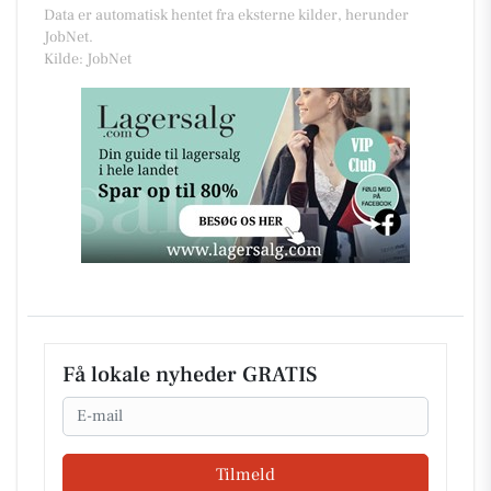
Data er automatisk hentet fra eksterne kilder, herunder
JobNet.
Kilde: JobNet
Få lokale nyheder GRATIS
Email
Tilmeld