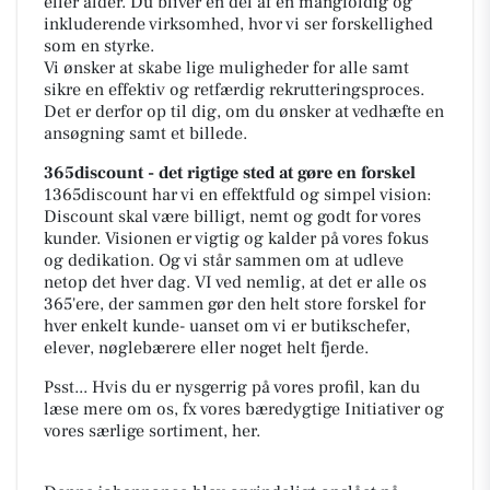
eller alder. Du bliver en del af en mangfoldig og
inkluderende virksomhed, hvor vi ser forskellighed
som en styrke.
Vi ønsker at skabe lige muligheder for alle samt
sikre en effektiv og retfærdig rekrutteringsproces.
Det er derfor op til dig, om du ønsker at vedhæfte en
ansøgning samt et billede.
365discount - det rigtige sted at gøre en forskel
1365discount har vi en effektfuld og simpel vision:
Discount skal være billigt, nemt og godt for vores
kunder. Visionen er vigtig og kalder på vores fokus
og dedikation. Og vi står sammen om at udleve
netop det hver dag. VI ved nemlig, at det er alle os
365'ere, der sammen gør den helt store forskel for
hver enkelt kunde- uanset om vi er butikschefer,
elever, nøglebærere eller noget helt fjerde.
Psst... Hvis du er nysgerrig på vores profil, kan du
læse mere om os, fx vores bæredygtige Initiativer og
vores særlige sortiment, her.