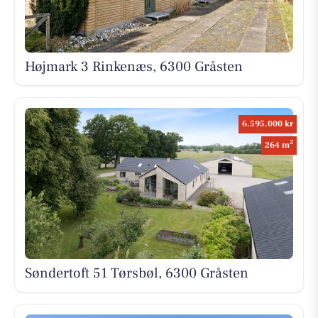
Højmark 3 Rinkenæs, 6300 Gråsten
6.595.000 kr
2
264 m
Søndertoft 51 Tørsbøl, 6300 Gråsten