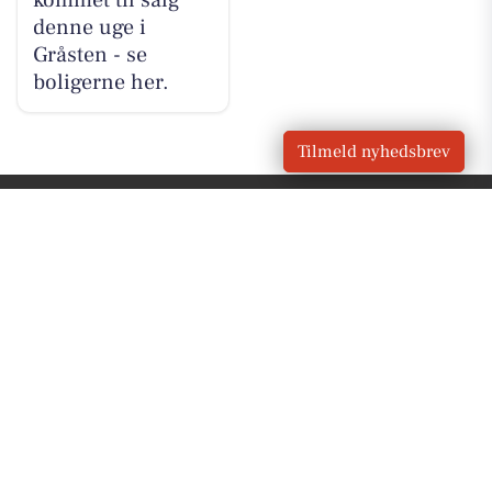
kommet til salg
denne uge i
Gråsten - se
boligerne her.
Tilmeld nyhedsbrev
VORES
Gråsten
OM VORES DIGITAL
Om os
For annoncører