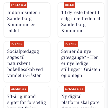
FAKTA OM
BILER
Indbrudsraten i
10 dyreste biler til
Sønderborg
salg i nærheden af
Kommune er
Sønderborg
faldet
Kommune
JOBNYT
JOBNYT
Socialpædagog
Savner du nye
søges til
græsgange? - Her
naturskønt
er nye ledige
bofællesskab ved
stillinger i Gråsten
vandet i Gråsten
og omegn
ALARM112
LOKALT NYT
73-årig mand
Ny digital
sigtet for forsætlig
platform skal gøre