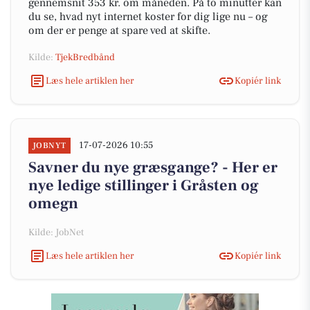
gennemsnit 353 kr. om måneden. På to minutter kan
du se, hvad nyt internet koster for dig lige nu – og
om der er penge at spare ved at skifte.
Kilde:
TjekBredbånd
Læs hele artiklen her
Kopiér link
17-07-2026 10:55
JOBNYT
Savner du nye græsgange? - Her er
nye ledige stillinger i Gråsten og
omegn
Kilde: JobNet
Læs hele artiklen her
Kopiér link