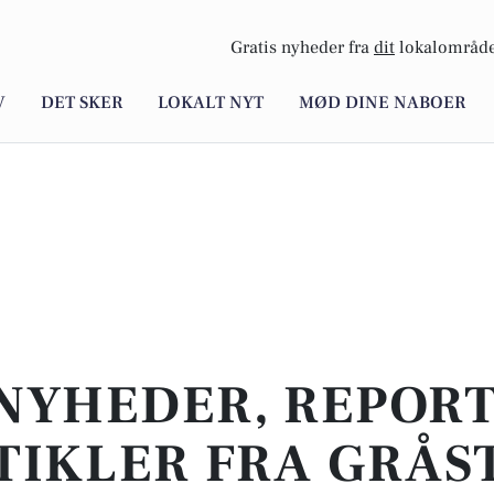
Gratis nyheder fra
dit
lokalområde
V
DET SKER
LOKALT NYT
MØD DINE NABOER
NYHEDER, REPOR
TIKLER FRA GRÅS