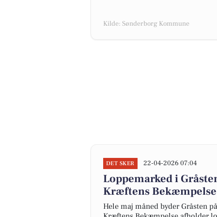
Kilde: Sønderborg Kommune
22-04-2026 07:04
DET SKER
Loppemarked i Gråsten:
Kræftens Bekæmpelse
Hele maj måned byder Gråsten på e
Kræftens Bekæmpelse afholder lo