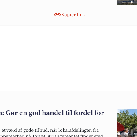
Kopiér link
 Gør en god handel til fordel for
t væld af gode tilbud, når lokalafdelingen fra
ppemarked på Torvet. Arrangementet finder sted