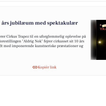
10 års jubilæum med spektakulær
terer Cirkus Trapez til en uforglemmelig oplevelse på
restillingen "Aldrig Nok" fejrer cirkusset sit 10 års
ldt med imponerende kunstneriske præstationer og
Kopiér link