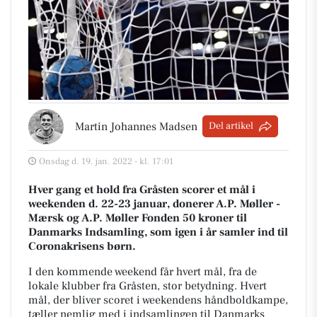
Martin Johannes Madsen
Del artikel
Onsdag d. 19. jan. 2022 - kl. 17:01
Hver gang et hold fra Gråsten scorer et mål i
weekenden d. 22-23 januar, donerer A.P. Møller -
Mærsk og A.P. Møller Fonden 50 kroner til
Danmarks Indsamling, som igen i år samler ind til
Coronakrisens børn.
I den kommende weekend får hvert mål, fra de
lokale klubber fra Gråsten, stor betydning. Hvert
mål, der bliver scoret i weekendens håndboldkampe,
tæller nemlig med i indsamlingen til Danmarks