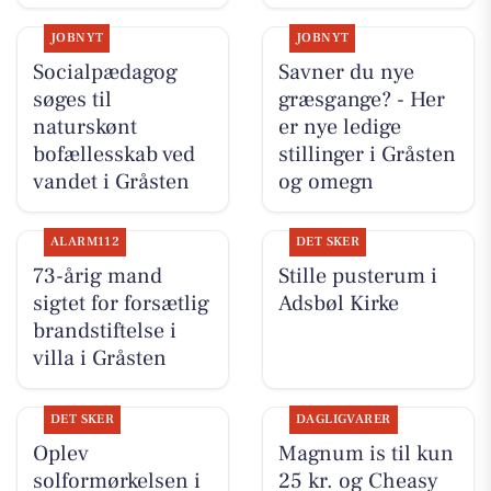
JOBNYT
JOBNYT
Socialpædagog
Savner du nye
søges til
græsgange? - Her
naturskønt
er nye ledige
bofællesskab ved
stillinger i Gråsten
vandet i Gråsten
og omegn
ALARM112
DET SKER
73-årig mand
Stille pusterum i
sigtet for forsætlig
Adsbøl Kirke
brandstiftelse i
villa i Gråsten
DET SKER
DAGLIGVARER
Oplev
Magnum is til kun
solformørkelsen i
25 kr. og Cheasy