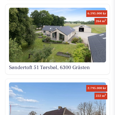
6.595.000 kr
2
264 m
Søndertoft 51 Tørsbøl, 6300 Gråsten
2.795.000 kr
2
222 m