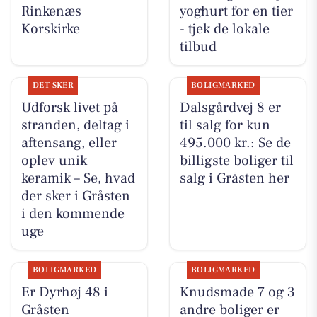
Rinkenæs
yoghurt for en tier
Korskirke
- tjek de lokale
tilbud
DET SKER
BOLIGMARKED
Udforsk livet på
Dalsgårdvej 8 er
stranden, deltag i
til salg for kun
aftensang, eller
495.000 kr.: Se de
oplev unik
billigste boliger til
keramik – Se, hvad
salg i Gråsten her
der sker i Gråsten
i den kommende
uge
BOLIGMARKED
BOLIGMARKED
Er Dyrhøj 48 i
Knudsmade 7 og 3
Gråsten
andre boliger er