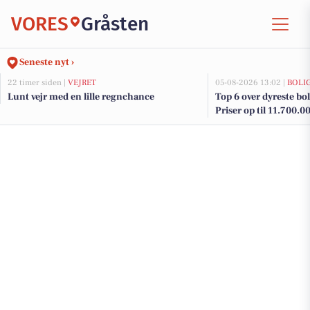
VORES
Gråsten
Seneste nyt ›
22 timer siden |
VEJRET
05-08-2026 13:02 |
BOLI
Lunt vejr med en lille regnchance
Top 6 over dyreste boli
Priser op til 11.700.0