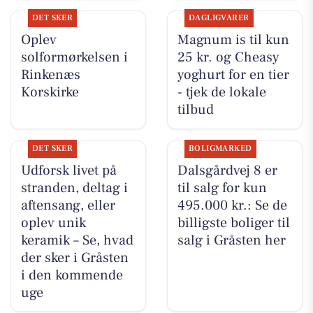
DET SKER
DAGLIGVARER
Oplev
Magnum is til kun
solformørkelsen i
25 kr. og Cheasy
Rinkenæs
yoghurt for en tier
Korskirke
- tjek de lokale
tilbud
DET SKER
BOLIGMARKED
Udforsk livet på
Dalsgårdvej 8 er
stranden, deltag i
til salg for kun
aftensang, eller
495.000 kr.: Se de
oplev unik
billigste boliger til
keramik – Se, hvad
salg i Gråsten her
der sker i Gråsten
i den kommende
uge