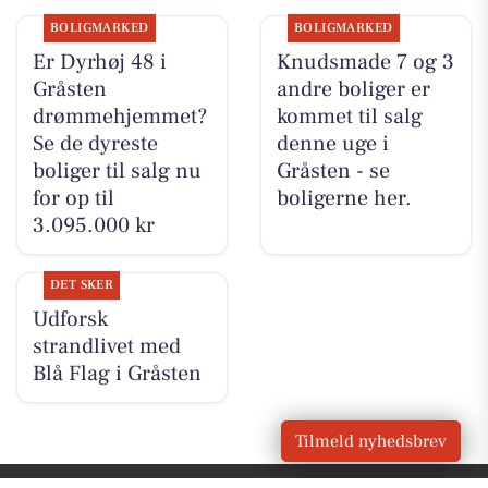
BOLIGMARKED
BOLIGMARKED
Er Dyrhøj 48 i
Knudsmade 7 og 3
Gråsten
andre boliger er
drømmehjemmet?
kommet til salg
Se de dyreste
denne uge i
boliger til salg nu
Gråsten - se
for op til
boligerne her.
3.095.000 kr
DET SKER
Udforsk
strandlivet med
Blå Flag i Gråsten
Tilmeld nyhedsbrev