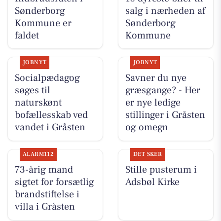
Sønderborg
salg i nærheden af
Kommune er
Sønderborg
faldet
Kommune
JOBNYT
JOBNYT
Socialpædagog
Savner du nye
søges til
græsgange? - Her
naturskønt
er nye ledige
bofællesskab ved
stillinger i Gråsten
vandet i Gråsten
og omegn
ALARM112
DET SKER
73-årig mand
Stille pusterum i
sigtet for forsætlig
Adsbøl Kirke
brandstiftelse i
villa i Gråsten