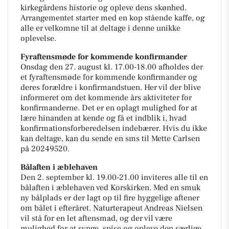
kirkegårdens historie og opleve dens skønhed.
Arrangementet starter med en kop stående kaffe, og
alle er velkomne til at deltage i denne unikke
oplevelse.
Fyraftensmøde for kommende konfirmander
Onsdag den 27. august kl. 17.00-18.00 afholdes der
et fyraftensmøde for kommende konfirmander og
deres forældre i konfirmandstuen. Her vil der blive
informeret om det kommende års aktiviteter for
konfirmanderne. Det er en oplagt mulighed for at
lære hinanden at kende og få et indblik i, hvad
konfirmationsforberedelsen indebærer. Hvis du ikke
kan deltage, kan du sende en sms til Mette Carlsen
på 20249520.
Bålaften i æblehaven
Den 2. september kl. 19.00-21.00 inviteres alle til en
bålaften i æblehaven ved Korskirken. Med en smuk
ny bålplads er der lagt op til fire hyggelige aftener
om bålet i efteråret. Naturterapeut Andreas Nielsen
vil stå for en let aftensmad, og der vil være
mulighed for at synge, spise og opleve den særlige