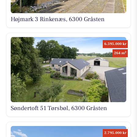
Højmark 3 Rinkenæs, 6300 Gråsten
6.595.000 kr
2
264 m
Søndertoft 51 Tørsbøl, 6300 Gråsten
2.795.000 kr