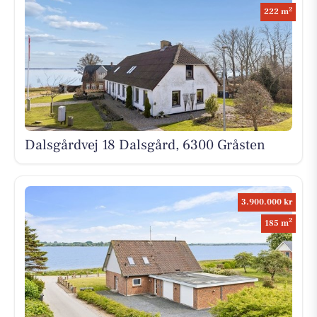
2
222 m
Dalsgårdvej 18 Dalsgård, 6300 Gråsten
3.900.000 kr
2
185 m