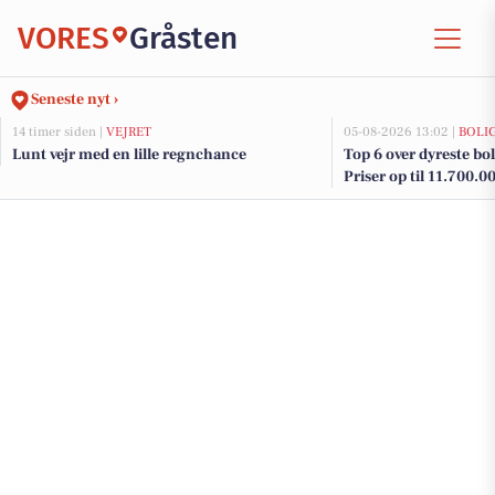
VORES
Gråsten
Seneste nyt ›
14 timer siden |
VEJRET
05-08-2026 13:02 |
BOLI
Lunt vejr med en lille regnchance
Top 6 over dyreste boli
Priser op til 11.700.0