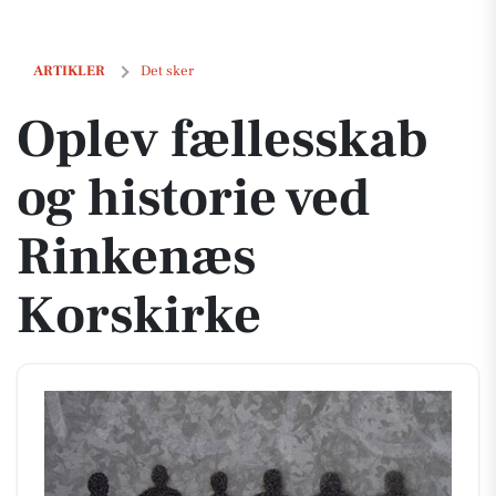
Oplev fællesskab og historie ved Rinkenæs Korskirke
ARTIKLER
Det sker
Oplev fællesskab
og historie ved
Rinkenæs
Korskirke