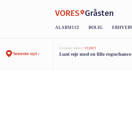
VORES
Gråsten
ALARM112
BOLIG
ERHVER
14 timer siden |
VEJRET
Seneste nyt ›
Lunt vejr med en lille regnchance