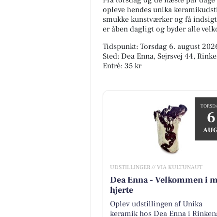
Fra torsdag og de næste par dage 
opleve hendes unika keramikudsti
smukke kunstværker og få indsigt 
er åben dagligt og byder alle ve
Tidspunkt: Torsdag 6. august 2026,
Sted: Dea Enna, Sejrsvej 44, Rink
Entré: 35 kr
TORSD
6
AUG
UDSTILLINGER // VIA KULTUNAUT
Dea Enna - Velkommen i m
hjerte
Oplev udstillingen af Unika
keramik hos Dea Enna i Rinke