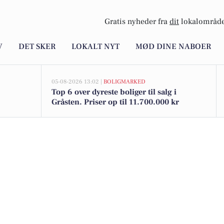
Gratis nyheder fra
dit
lokalområde
V
DET SKER
LOKALT NYT
MØD DINE NABOER
05-08-2026 13:02 |
BOLIGMARKED
Top 6 over dyreste boliger til salg i
Gråsten. Priser op til 11.700.000 kr