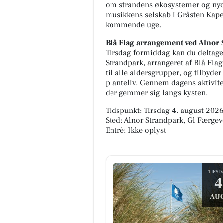
om strandens økosystemer og nyde 
musikkens selskab i Gråsten Kapel
kommende uge.
Blå Flag arrangement ved Alnor
Tirsdag formiddag kan du deltage
Strandpark, arrangeret af Blå Fla
til alle aldersgrupper, og tilbyd
planteliv. Gennem dagens aktivite
der gemmer sig langs kysten.
Tidspunkt: Tirsdag 4. august 2026,
Sted: Alnor Strandpark, Gl Færgev
Entré: Ikke oplyst
TIRSD
4
AUG