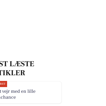
uge
ST LÆSTE
TIKLER
JRET
 vejr med en lille
nchance