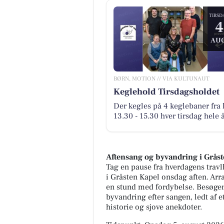
TIRSD
4
AUG
BØRN, MOTION // VIA KULTUNAUT
Keglehold Tirsdagsholdet
Der kegles på 4 keglebaner fra k
13.30 - 15.30 hver tirsdag hele 
Aftensang og byvandring i Grås
Tag en pause fra hverdagens travl
i Gråsten Kapel onsdag aften. Arr
en stund med fordybelse. Besøgen
byvandring efter sangen, ledt af
historie og sjove anekdoter.