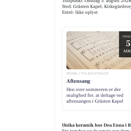
Tidspunkt: Onsdag 5. august 2026,
Sted: Gråsten Kapel, Kirkegårdsve
Entré: Ikke oplyst
ONSD
5
AUG
MUSIK // VIA KULTUNAUT
Aftensang
Hen over sommeren er der
mulighed for, at deltage ved
aftensangen i Gråsten Kapel
Unika keramik hos Dea Enna i 