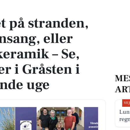
tensang, eller oplev unik keramik – Se, hvad der sker i Gråsten i den kommende 
et på stranden,
ensang, eller
keramik – Se,
r i Gråsten i
ME
nde uge
AR
VE
Lunt
reg