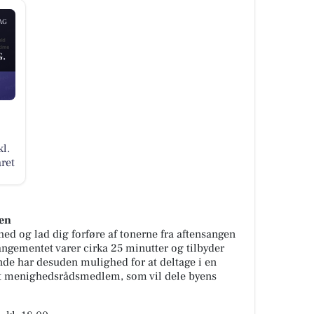
AG
.
l.
året
ten
hed og lad dig forføre af tonerne fra aftensangen
angementet varer cirka 25 minutter og tilbyder
de har desuden mulighed for at deltage i en
 et menighedsrådsmedlem, som vil dele byens