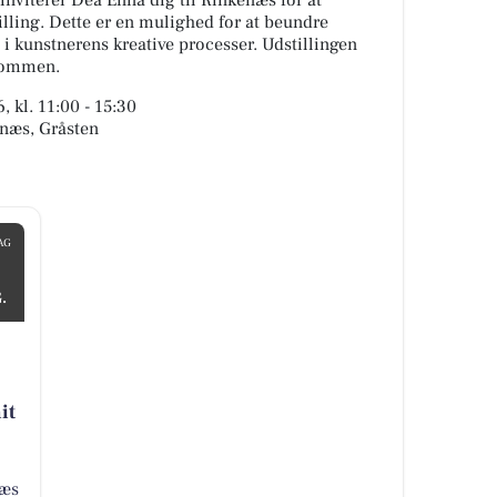
inviterer Dea Enna dig til Rinkenæs for at
lling. Dette er en mulighed for at beundre
i kunstnerens kreative processer. Udstillingen
lkommen.
 kl. 11:00 - 15:30
enæs, Gråsten
AG
.
it
næs