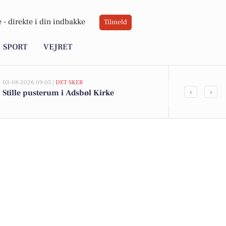
 -
direkte i din indbakke
Tilmeld
SPORT
VEJRET
03-08-2026 09:05 |
DET SKER
03-08-2026 07:05
‹
›
Stille pusterum i Adsbøl Kirke
Oplev solfo
Korskirke