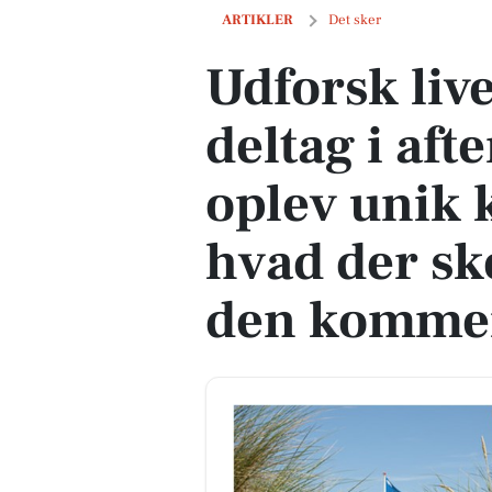
Udforsk livet på stranden, deltag i af
ARTIKLER
Det sker
Udforsk liv
deltag i aft
oplev unik 
hvad der ske
den komme