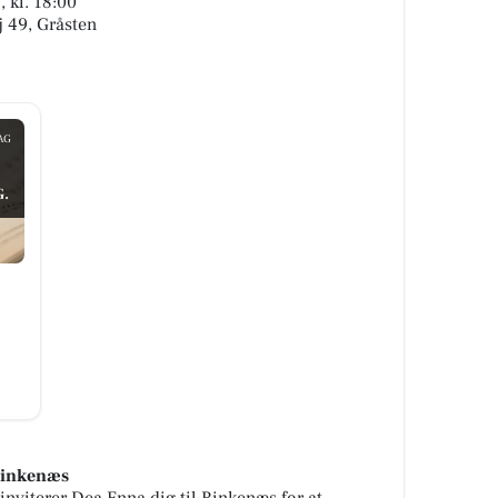
 kl. 18:00
j 49, Gråsten
AG
.
Rinkenæs