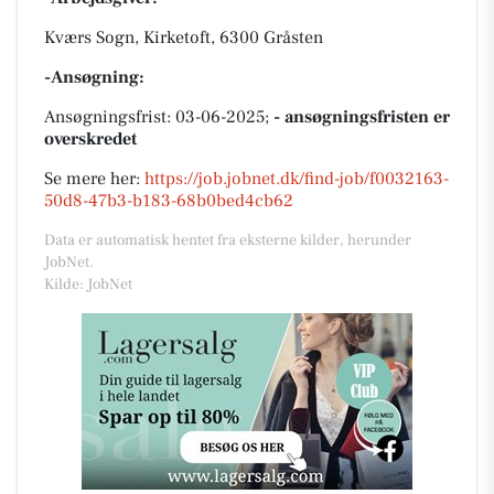
Kværs Sogn, Kirketoft, 6300 Gråsten
-Ansøgning:
Ansøgningsfrist: 03-06-2025;
- ansøgningsfristen er
overskredet
Se mere her:
https://job.jobnet.dk/find-job/f0032163-
50d8-47b3-b183-68b0bed4cb62
Data er automatisk hentet fra eksterne kilder, herunder
JobNet.
Kilde: JobNet