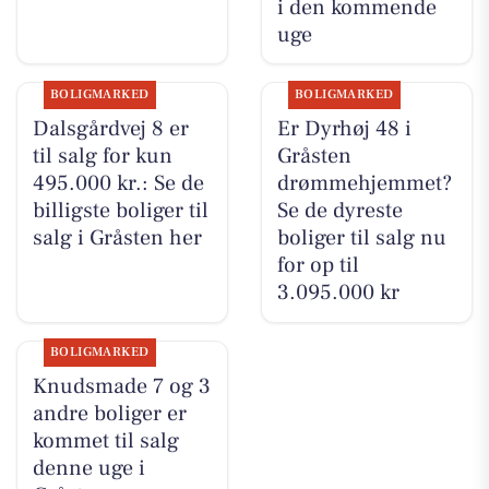
i den kommende
uge
BOLIGMARKED
BOLIGMARKED
Dalsgårdvej 8 er
Er Dyrhøj 48 i
til salg for kun
Gråsten
495.000 kr.: Se de
drømmehjemmet?
billigste boliger til
Se de dyreste
salg i Gråsten her
boliger til salg nu
for op til
3.095.000 kr
BOLIGMARKED
Knudsmade 7 og 3
andre boliger er
kommet til salg
denne uge i