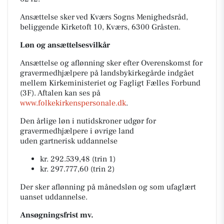
Ansættelse sker ved Kværs
S
ogns Menighedsråd,
beliggende Kirketoft 10, Kværs, 6300 Gråsten.
Løn og ansættelsesvilkår
Ansættelse og aflønning sker efter Overenskomst for
gravermedhjælpere på landsbykirkegårde indgået
mellem Kirkeministeriet og Fagligt Fælles Forbund
(3F). Aftalen kan ses på
www.folkekirkenspersonale.dk
.
Den årlige løn i nutidskroner udgør for
gravermedhjælpere i øvrige land
uden gartnerisk uddannelse
kr. 292.539,48 (trin 1)
kr. 297.777,60 (trin 2)
Der sker aflønning på månedsløn og som ufaglært
uanset uddannelse.
Ansøgningsfrist mv.