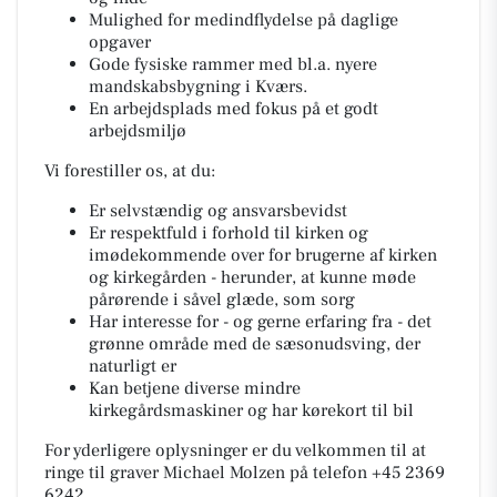
Mulighed for medindflydelse på daglige
opgaver
Gode fysiske rammer med bl.a. nyere
mandskabsbygning i Kværs.
En arbejdsplads med fokus på et godt
arbejdsmiljø
Vi forestiller os, at du:
Er selvstændig og ansvarsbevidst
Er respektfuld i forhold til kirken og
imødekommende over for brugerne af kirken
og kirkegården - herunder, at kunne møde
pårørende i såvel glæde, som sorg
Har interesse for - og gerne erfaring fra - det
grønne område med de sæsonudsving, der
naturligt er
Kan betjene diverse mindre
kirkegårdsmaskiner og har kørekort til bil
For yderligere oplysninger er du velkommen til at
ringe til graver Michael Molzen på telefon +45 2369
6242.