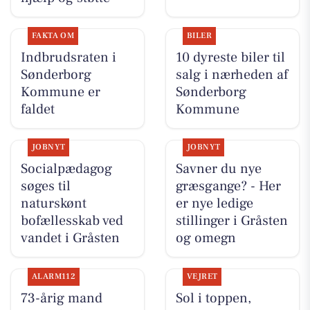
FAKTA OM
BILER
Indbrudsraten i
10 dyreste biler til
Sønderborg
salg i nærheden af
Kommune er
Sønderborg
faldet
Kommune
JOBNYT
JOBNYT
Socialpædagog
Savner du nye
søges til
græsgange? - Her
naturskønt
er nye ledige
bofællesskab ved
stillinger i Gråsten
vandet i Gråsten
og omegn
ALARM112
VEJRET
73-årig mand
Sol i toppen,