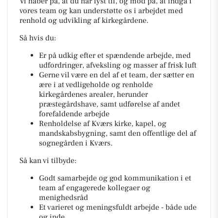
Vi håber på, at du har lyst til, og mod på, at indgå i
vores team og kan understøtte os i arbejdet med
renhold og udvikling af kirkegårdene.
Så hvis du:
Er på udkig efter et spændende arbejde, med
udfordringer, afveksling og masser af frisk luft
Gerne vil være en del af et team, der sætter en
ære i at vedligeholde og renholde
kirkegårdenes arealer, herunder
præstegårdshave, samt udførelse af andet
forefaldende arbejde
Renholdelse af Kværs kirke, kapel, og
mandskabsbygning, samt den offentlige del af
sognegården i Kværs.
Så kan vi tilbyde:
Godt samarbejde og god kommunikation i et
team af engagerede kollegaer og
menighedsråd
Et varieret og meningsfuldt arbejde - både ude
og inde