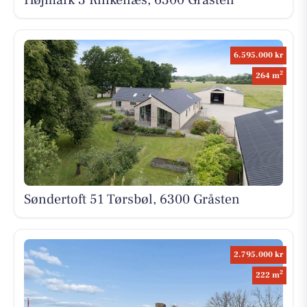
6.595.000 kr
2
264 m
Søndertoft 51 Tørsbøl, 6300 Gråsten
2.795.000 kr
2
222 m