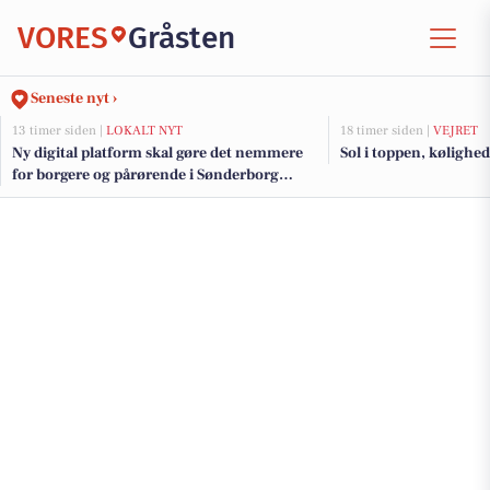
VORES
Gråsten
Seneste nyt ›
13 timer siden |
LOKALT NYT
18 timer siden |
VEJRET
Ny digital platform skal gøre det nemmere
Sol i toppen, kølighe
for borgere og pårørende i Sønderborg
Kommune at følge med og kommunikere
om hjælp og støtte