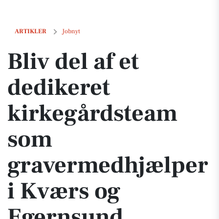
Bliv del af et dedikeret kirkegårdsteam som gravermedhjælper i Kvæ
ARTIKLER
Jobnyt
Bliv del af et
dedikeret
kirkegårdsteam
som
gravermedhjælper
i Kværs og
Egernsund