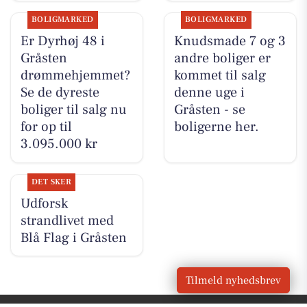
BOLIGMARKED
BOLIGMARKED
Er Dyrhøj 48 i
Knudsmade 7 og 3
Gråsten
andre boliger er
drømmehjemmet?
kommet til salg
Se de dyreste
denne uge i
boliger til salg nu
Gråsten - se
for op til
boligerne her.
3.095.000 kr
DET SKER
Udforsk
strandlivet med
Blå Flag i Gråsten
Tilmeld nyhedsbrev