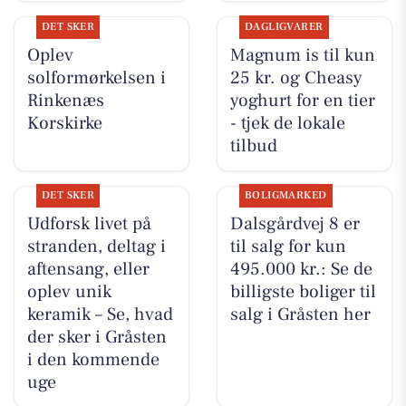
DET SKER
DAGLIGVARER
Oplev
Magnum is til kun
solformørkelsen i
25 kr. og Cheasy
Rinkenæs
yoghurt for en tier
Korskirke
- tjek de lokale
tilbud
DET SKER
BOLIGMARKED
Udforsk livet på
Dalsgårdvej 8 er
stranden, deltag i
til salg for kun
aftensang, eller
495.000 kr.: Se de
oplev unik
billigste boliger til
keramik – Se, hvad
salg i Gråsten her
der sker i Gråsten
i den kommende
uge