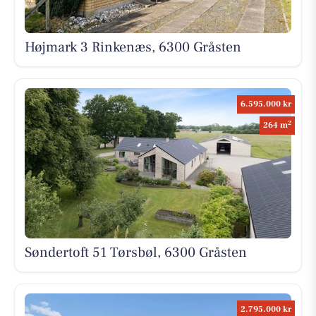
Højmark 3 Rinkenæs, 6300 Gråsten
6.595.000 kr
2
264 m
Søndertoft 51 Tørsbøl, 6300 Gråsten
2.795.000 kr