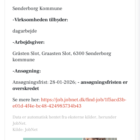
Sønderborg Kommune
-Virksomheden tilbyder:
dagarbejde
-Arbejdsgiver:
Gråsten Slot, Graasten Slot, 6300 Sønderborg
kommune
-Ansøgning:
Ansøgningsfrist: 28-01-2026;
- ansøgningsfristen er
overskredet
Se mere her:
https://job.jobnet.dk/find-job/1f5acd3b-
e01d-4f4e-bc48-424985734b43
Data er automatisk hentet fra eksterne kilder, herunder
JobNet.
Kilde: JobNet