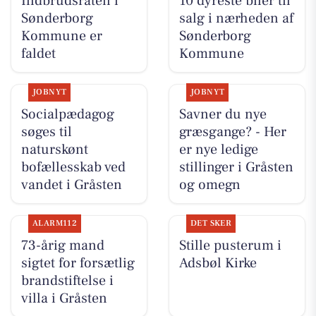
Indbrudsraten i
10 dyreste biler til
Sønderborg
salg i nærheden af
Kommune er
Sønderborg
faldet
Kommune
JOBNYT
JOBNYT
Socialpædagog
Savner du nye
søges til
græsgange? - Her
naturskønt
er nye ledige
bofællesskab ved
stillinger i Gråsten
vandet i Gråsten
og omegn
ALARM112
DET SKER
73-årig mand
Stille pusterum i
sigtet for forsætlig
Adsbøl Kirke
brandstiftelse i
villa i Gråsten