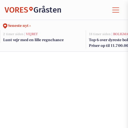
VORES
Gråsten
Seneste nyt ›
2 timer siden |
VEJRET
18 timer siden |
BOLIGM
Lunt vejr med en lille regnchance
Top 6 over dyreste boli
Priser op til 11.700.0