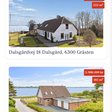
2
222 m
Dalsgårdvej 18 Dalsgård, 6300 Gråsten
3.900.000 kr
2
185 m