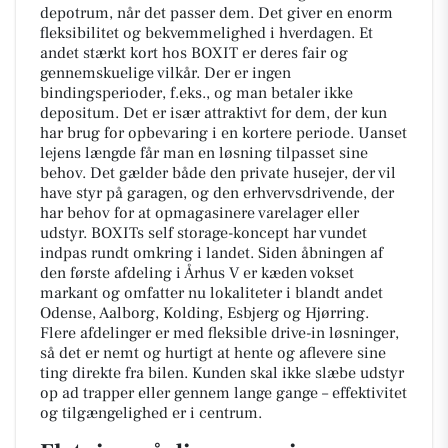
depotrum, når det passer dem. Det giver en enorm
fleksibilitet og bekvemmelighed i hverdagen. Et
andet stærkt kort hos BOXIT er deres fair og
gennemskuelige vilkår. Der er ingen
bindingsperioder, f.eks., og man betaler ikke
depositum. Det er især attraktivt for dem, der kun
har brug for opbevaring i en kortere periode. Uanset
lejens længde får man en løsning tilpasset sine
behov. Det gælder både den private husejer, der vil
have styr på garagen, og den erhvervsdrivende, der
har behov for at opmagasinere varelager eller
udstyr. BOXITs self storage-koncept har vundet
indpas rundt omkring i landet. Siden åbningen af
den første afdeling i Århus V er kæden vokset
markant og omfatter nu lokaliteter i blandt andet
Odense, Aalborg, Kolding, Esbjerg og Hjørring.
Flere afdelinger er med fleksible drive-in løsninger,
så det er nemt og hurtigt at hente og aflevere sine
ting direkte fra bilen. Kunden skal ikke slæbe udstyr
op ad trapper eller gennem lange gange – effektivitet
og tilgængelighed er i centrum.