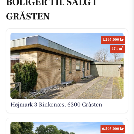
BOLIGER TIL SALG I
GRÅSTEN
1.295.000 kr
2
174 m
Højmark 3 Rinkenæs, 6300 Gråsten
6.595.000 kr