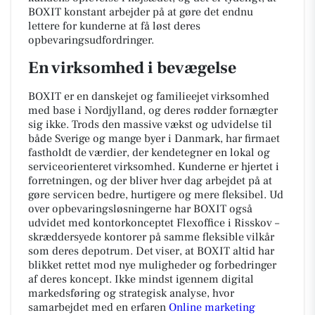
BOXIT konstant arbejder på at gøre det endnu
lettere for kunderne at få løst deres
opbevaringsudfordringer.
En virksomhed i bevægelse
BOXIT er en danskejet og familieejet virksomhed
med base i Nordjylland, og deres rødder fornægter
sig ikke. Trods den massive vækst og udvidelse til
både Sverige og mange byer i Danmark, har firmaet
fastholdt de værdier, der kendetegner en lokal og
serviceorienteret virksomhed. Kunderne er hjertet i
forretningen, og der bliver hver dag arbejdet på at
gøre servicen bedre, hurtigere og mere fleksibel. Ud
over opbevaringsløsningerne har BOXIT også
udvidet med kontorkonceptet Flexoffice i Risskov –
skræddersyede kontorer på samme fleksible vilkår
som deres depotrum. Det viser, at BOXIT altid har
blikket rettet mod nye muligheder og forbedringer
af deres koncept. Ikke mindst igennem digital
markedsføring og strategisk analyse, hvor
samarbejdet med en erfaren
Online marketing