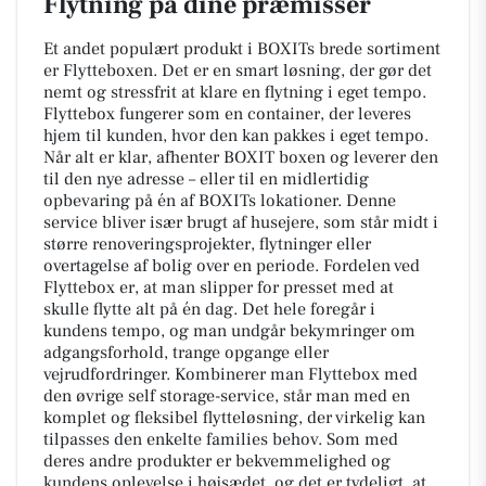
Flytning på dine præmisser
Et andet populært produkt i BOXITs brede sortiment
er Flytteboxen. Det er en smart løsning, der gør det
nemt og stressfrit at klare en flytning i eget tempo.
Flyttebox fungerer som en container, der leveres
hjem til kunden, hvor den kan pakkes i eget tempo.
Når alt er klar, afhenter BOXIT boxen og leverer den
til den nye adresse – eller til en midlertidig
opbevaring på én af BOXITs lokationer. Denne
service bliver især brugt af husejere, som står midt i
større renoveringsprojekter, flytninger eller
overtagelse af bolig over en periode. Fordelen ved
Flyttebox er, at man slipper for presset med at
skulle flytte alt på én dag. Det hele foregår i
kundens tempo, og man undgår bekymringer om
adgangsforhold, trange opgange eller
vejrudfordringer. Kombinerer man Flyttebox med
den øvrige self storage-service, står man med en
komplet og fleksibel flytteløsning, der virkelig kan
tilpasses den enkelte families behov. Som med
deres andre produkter er bekvemmelighed og
kundens oplevelse i højsædet, og det er tydeligt, at