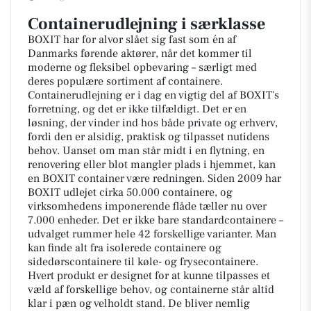
Containerudlejning i særklasse
BOXIT har for alvor slået sig fast som én af
Danmarks førende aktører, når det kommer til
moderne og fleksibel opbevaring – særligt med
deres populære sortiment af containere.
Containerudlejning er i dag en vigtig del af BOXIT's
forretning, og det er ikke tilfældigt. Det er en
løsning, der vinder ind hos både private og erhverv,
fordi den er alsidig, praktisk og tilpasset nutidens
behov. Uanset om man står midt i en flytning, en
renovering eller blot mangler plads i hjemmet, kan
en BOXIT container være redningen. Siden 2009 har
BOXIT udlejet cirka 50.000 containere, og
virksomhedens imponerende flåde tæller nu over
7.000 enheder. Det er ikke bare standardcontainere –
udvalget rummer hele 42 forskellige varianter. Man
kan finde alt fra isolerede containere og
sidedørscontainere til køle- og frysecontainere.
Hvert produkt er designet for at kunne tilpasses et
væld af forskellige behov, og containerne står altid
klar i pæn og velholdt stand. De bliver nemlig