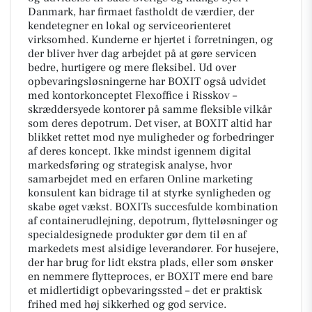
Danmark, har firmaet fastholdt de værdier, der
kendetegner en lokal og serviceorienteret
virksomhed. Kunderne er hjertet i forretningen, og
der bliver hver dag arbejdet på at gøre servicen
bedre, hurtigere og mere fleksibel. Ud over
opbevaringsløsningerne har BOXIT også udvidet
med kontorkonceptet Flexoffice i Risskov –
skræddersyede kontorer på samme fleksible vilkår
som deres depotrum. Det viser, at BOXIT altid har
blikket rettet mod nye muligheder og forbedringer
af deres koncept. Ikke mindst igennem digital
markedsføring og strategisk analyse, hvor
samarbejdet med en erfaren Online marketing
konsulent kan bidrage til at styrke synligheden og
skabe øget vækst. BOXITs succesfulde kombination
af containerudlejning, depotrum, flytteløsninger og
specialdesignede produkter gør dem til en af
markedets mest alsidige leverandører. For husejere,
der har brug for lidt ekstra plads, eller som ønsker
en nemmere flytteproces, er BOXIT mere end bare
et midlertidigt opbevaringssted – det er praktisk
frihed med høj sikkerhed og god service.