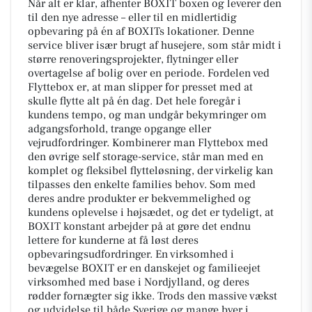
Når alt er klar, afhenter BOXIT boxen og leverer den
til den nye adresse – eller til en midlertidig
opbevaring på én af BOXITs lokationer. Denne
service bliver især brugt af husejere, som står midt i
større renoveringsprojekter, flytninger eller
overtagelse af bolig over en periode. Fordelen ved
Flyttebox er, at man slipper for presset med at
skulle flytte alt på én dag. Det hele foregår i
kundens tempo, og man undgår bekymringer om
adgangsforhold, trange opgange eller
vejrudfordringer. Kombinerer man Flyttebox med
den øvrige self storage-service, står man med en
komplet og fleksibel flytteløsning, der virkelig kan
tilpasses den enkelte families behov. Som med
deres andre produkter er bekvemmelighed og
kundens oplevelse i højsædet, og det er tydeligt, at
BOXIT konstant arbejder på at gøre det endnu
lettere for kunderne at få løst deres
opbevaringsudfordringer. En virksomhed i
bevægelse BOXIT er en danskejet og familieejet
virksomhed med base i Nordjylland, og deres
rødder fornægter sig ikke. Trods den massive vækst
og udvidelse til både Sverige og mange byer i