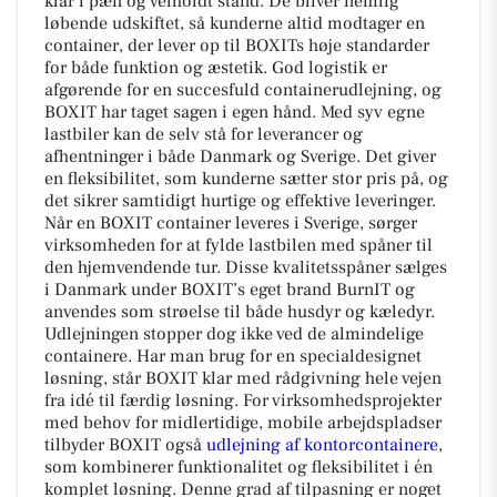
klar i pæn og velholdt stand. De bliver nemlig
løbende udskiftet, så kunderne altid modtager en
container, der lever op til BOXITs høje standarder
for både funktion og æstetik. God logistik er
afgørende for en succesfuld containerudlejning, og
BOXIT har taget sagen i egen hånd. Med syv egne
lastbiler kan de selv stå for leverancer og
afhentninger i både Danmark og Sverige. Det giver
en fleksibilitet, som kunderne sætter stor pris på, og
det sikrer samtidigt hurtige og effektive leveringer.
Når en BOXIT container leveres i Sverige, sørger
virksomheden for at fylde lastbilen med spåner til
den hjemvendende tur. Disse kvalitetsspåner sælges
i Danmark under BOXIT’s eget brand BurnIT og
anvendes som strøelse til både husdyr og kæledyr.
Udlejningen stopper dog ikke ved de almindelige
containere. Har man brug for en specialdesignet
løsning, står BOXIT klar med rådgivning hele vejen
fra idé til færdig løsning. For virksomhedsprojekter
med behov for midlertidige, mobile arbejdspladser
tilbyder BOXIT også
udlejning af kontorcontainere
,
som kombinerer funktionalitet og fleksibilitet i én
komplet løsning. Denne grad af tilpasning er noget