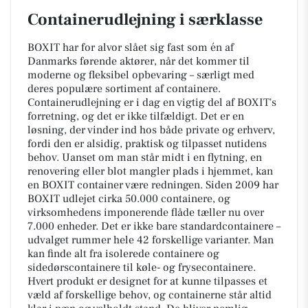
Containerudlejning i særklasse
BOXIT har for alvor slået sig fast som én af
Danmarks førende aktører, når det kommer til
moderne og fleksibel opbevaring – særligt med
deres populære sortiment af containere.
Containerudlejning er i dag en vigtig del af BOXIT's
forretning, og det er ikke tilfældigt. Det er en
løsning, der vinder ind hos både private og erhverv,
fordi den er alsidig, praktisk og tilpasset nutidens
behov. Uanset om man står midt i en flytning, en
renovering eller blot mangler plads i hjemmet, kan
en BOXIT container være redningen. Siden 2009 har
BOXIT udlejet cirka 50.000 containere, og
virksomhedens imponerende flåde tæller nu over
7.000 enheder. Det er ikke bare standardcontainere –
udvalget rummer hele 42 forskellige varianter. Man
kan finde alt fra isolerede containere og
sidedørscontainere til køle- og frysecontainere.
Hvert produkt er designet for at kunne tilpasses et
væld af forskellige behov, og containerne står altid