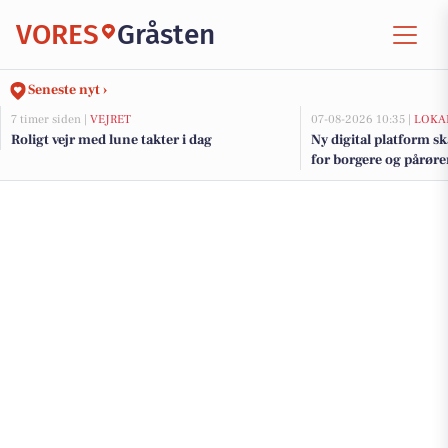
VORES
Gråsten
Seneste nyt ›
7 timer siden |
VEJRET
07-08-2026 10:35 |
LOKA
Roligt vejr med lune takter i dag
Ny digital platform s
for borgere og pårør
Kommune at følge m
om hjælp og støtte