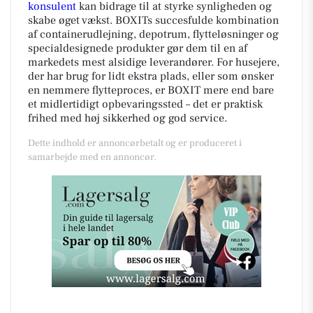
konsulent
kan bidrage til at styrke synligheden og
skabe øget vækst. BOXITs succesfulde kombination
af containerudlejning, depotrum, flytteløsninger og
specialdesignede produkter gør dem til en af
markedets mest alsidige leverandører. For husejere,
der har brug for lidt ekstra plads, eller som ønsker
en nemmere flytteproces, er BOXIT mere end bare
et midlertidigt opbevaringssted – det er praktisk
frihed med høj sikkerhed og god service.
Dette indhold er annoncørbetalt og er produceret i
samarbejde med en annoncør.