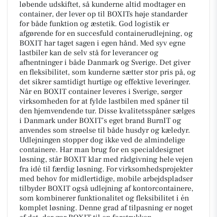
løbende udskiftet, så kunderne altid modtager en
container, der lever op til BOXITs høje standarder
for både funktion og æstetik. God logistik er
afgørende for en succesfuld containerudlejning, og
BOXIT har taget sagen i egen hånd. Med syv egne
lastbiler kan de selv stå for leverancer og
afhentninger i både Danmark og Sverige. Det giver
en fleksibilitet, som kunderne sætter stor pris på, og
det sikrer samtidigt hurtige og effektive leveringer.
Når en BOXIT container leveres i Sverige, sørger
virksomheden for at fylde lastbilen med spåner til
den hjemvendende tur. Disse kvalitetsspåner sælges
i Danmark under BOXIT’s eget brand BurnIT og
anvendes som strøelse til både husdyr og kæledyr.
Udlejningen stopper dog ikke ved de almindelige
containere. Har man brug for en specialdesignet
løsning, står BOXIT klar med rådgivning hele vejen
fra idé til færdig løsning. For virksomhedsprojekter
med behov for midlertidige, mobile arbejdspladser
tilbyder BOXIT også udlejning af kontorcontainere,
som kombinerer funktionalitet og fleksibilitet i én
komplet løsning. Denne grad af tilpasning er noget