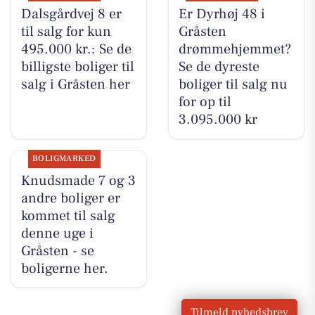
Dalsgårdvej 8 er
Er Dyrhøj 48 i
til salg for kun
Gråsten
495.000 kr.: Se de
drømmehjemmet?
billigste boliger til
Se de dyreste
salg i Gråsten her
boliger til salg nu
for op til
3.095.000 kr
BOLIGMARKED
Knudsmade 7 og 3
andre boliger er
kommet til salg
denne uge i
Gråsten - se
boligerne her.
Tilmeld nyhedsbrev