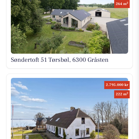
2
264 m
Søndertoft 51 Tørsbøl, 6300 Gråsten
2.795.000 kr
2
222 m