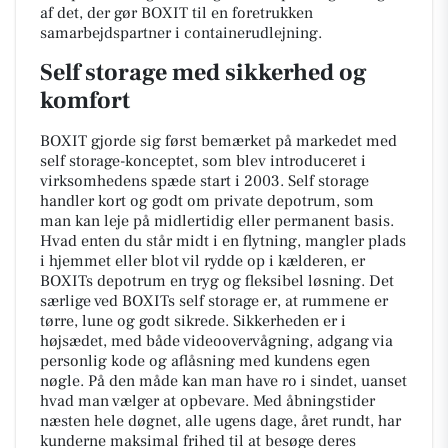
af det, der gør BOXIT til en foretrukken
samarbejdspartner i containerudlejning.
Self storage med sikkerhed og
komfort
BOXIT gjorde sig først bemærket på markedet med
self storage-konceptet, som blev introduceret i
virksomhedens spæde start i 2003. Self storage
handler kort og godt om private depotrum, som
man kan leje på midlertidig eller permanent basis.
Hvad enten du står midt i en flytning, mangler plads
i hjemmet eller blot vil rydde op i kælderen, er
BOXITs depotrum en tryg og fleksibel løsning. Det
særlige ved BOXITs self storage er, at rummene er
tørre, lune og godt sikrede. Sikkerheden er i
højsædet, med både videoovervågning, adgang via
personlig kode og aflåsning med kundens egen
nøgle. På den måde kan man have ro i sindet, uanset
hvad man vælger at opbevare. Med åbningstider
næsten hele døgnet, alle ugens dage, året rundt, har
kunderne maksimal frihed til at besøge deres