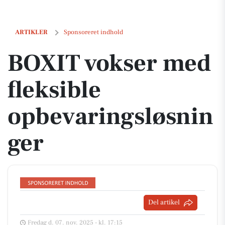
BOXIT vokser med fleksible opbevaringsløsninger
ARTIKLER
Sponsoreret indhold
BOXIT vokser med
fleksible
opbevaringsløsnin
ger
Del artikel
Fredag d. 07. nov. 2025 - kl. 17:15