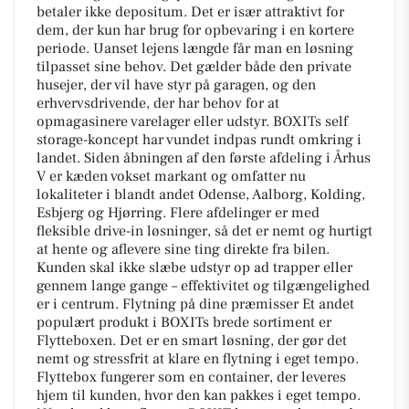
betaler ikke depositum. Det er især attraktivt for
dem, der kun har brug for opbevaring i en kortere
periode. Uanset lejens længde får man en løsning
tilpasset sine behov. Det gælder både den private
husejer, der vil have styr på garagen, og den
erhvervsdrivende, der har behov for at
opmagasinere varelager eller udstyr. BOXITs self
storage-koncept har vundet indpas rundt omkring i
landet. Siden åbningen af den første afdeling i Århus
V er kæden vokset markant og omfatter nu
lokaliteter i blandt andet Odense, Aalborg, Kolding,
Esbjerg og Hjørring. Flere afdelinger er med
fleksible drive-in løsninger, så det er nemt og hurtigt
at hente og aflevere sine ting direkte fra bilen.
Kunden skal ikke slæbe udstyr op ad trapper eller
gennem lange gange – effektivitet og tilgængelighed
er i centrum. Flytning på dine præmisser Et andet
populært produkt i BOXITs brede sortiment er
Flytteboxen. Det er en smart løsning, der gør det
nemt og stressfrit at klare en flytning i eget tempo.
Flyttebox fungerer som en container, der leveres
hjem til kunden, hvor den kan pakkes i eget tempo.