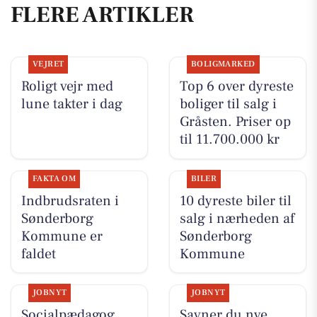
FLERE ARTIKLER
VEJRET
BOLIGMARKED
Roligt vejr med
Top 6 over dyreste
lune takter i dag
boliger til salg i
Gråsten. Priser op
til 11.700.000 kr
FAKTA OM
BILER
Indbrudsraten i
10 dyreste biler til
Sønderborg
salg i nærheden af
Kommune er
Sønderborg
faldet
Kommune
JOBNYT
JOBNYT
Socialpædagog
Savner du nye