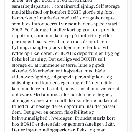
af det, der gør BOXIT til en foretrukken
samarbejdspartner i containerudlejning. Self storage
med sikkerhed og komfort BOXIT gjorde sig først
bemærket på markedet med self storage-konceptet,
som blev introduceret i virksomhedens spæde start i
2003. Self storage handler kort og godt om private
depotrum, som man kan leje på midlertidig eller
permanent basis. Hvad enten du står midt i en
flytning, mangler plads i hjemmet eller blot vil
rydde op i kælderen, er BOXITs depotrum en tryg og
fleksibel løsning. Det særlige ved BOXITs self
storage er, at rummene er tørre, lune og godt
sikrede. Sikkerheden er i højsædet, med både
videoovervågning, adgang via personlig kode og
aflåsning med kundens egen nøgle. På den måde
kan man have ro i sindet, uanset hvad man vælger at
opbevare. Med åbningstider næsten hele døgnet,
alle ugens dage, året rundt, har kunderne maksimal
frihed til at besøge deres depotrum, når det passer
dem. Det giver en enorm fleksibilitet og
bekvemmelighed i hverdagen. Et andet stærkt kort
hos BOXIT er deres fair og gennemskuelige vilkår.
Der er ingen bindingsperioder, f.eks., og man