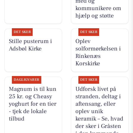
med og
kommunikere om
hjælp og støtte
DET SKER
DET SKER
Stille pusterum i
Oplev
Adsbøl Kirke
solformørkelsen i
Rinkenæs
Korskirke
DAGLIGVARER
DET SKER
Magnum is til kun
Udforsk livet på
25 kr. og Cheasy
stranden, deltag i
yoghurt for en tier
aftensang, eller
- tjek de lokale
oplev unik
tilbud
keramik – Se, hvad
der sker i Gråsten