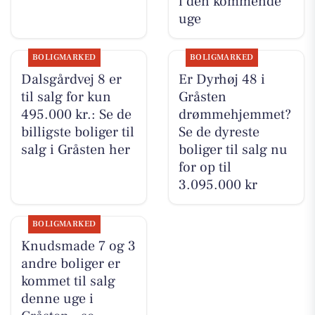
i den kommende
uge
BOLIGMARKED
BOLIGMARKED
Dalsgårdvej 8 er
Er Dyrhøj 48 i
til salg for kun
Gråsten
495.000 kr.: Se de
drømmehjemmet?
billigste boliger til
Se de dyreste
salg i Gråsten her
boliger til salg nu
for op til
3.095.000 kr
BOLIGMARKED
Knudsmade 7 og 3
andre boliger er
kommet til salg
denne uge i