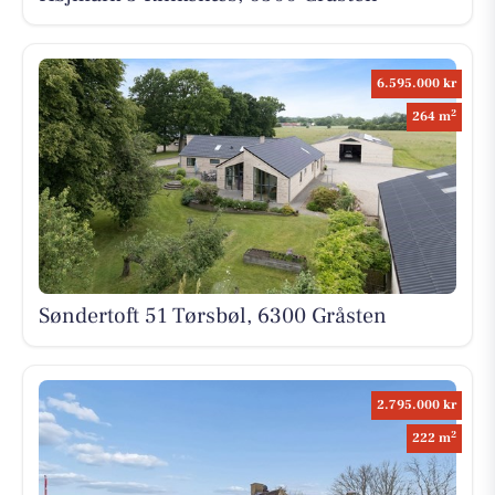
6.595.000 kr
2
264 m
Søndertoft 51 Tørsbøl, 6300 Gråsten
2.795.000 kr
2
222 m