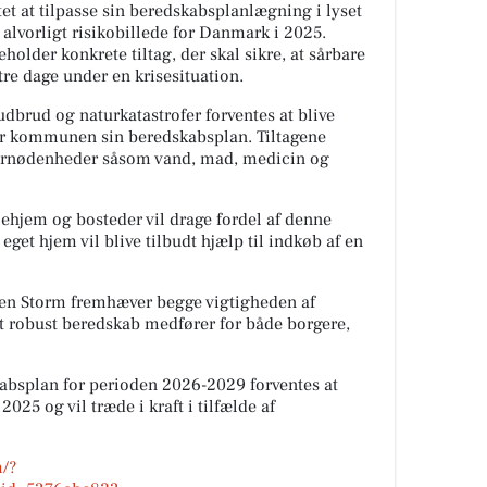
 at tilpasse sin beredskabsplanlægning i lyset
 alvorligt risikobillede for Danmark i 2025.
der konkrete tiltag, der skal sikre, at sårbare
re dage under en krisesituation.
dbrud og naturkatastrofer forventes at blive
er kommunen sin beredskabsplan. Tiltagene
 fornødenheder såsom vand, mad, medicin og
ejehjem og bosteder vil drage fordel af denne
eget hjem vil blive tilbudt hjælp til indkøb af en
en Storm fremhæver begge vigtigheden af
et robust beredskab medfører for både borgere,
bsplan for perioden 2026-2029 forventes at
025 og vil træde i kraft i tilfælde af
m/?