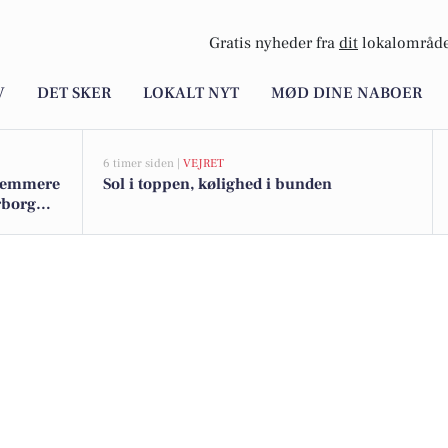
Gratis nyheder fra
dit
lokalområde
V
DET SKER
LOKALT NYT
MØD DINE NABOER
6 timer siden |
VEJRET
t nemmere
Sol i toppen, kølighed i bunden
rborg
unikere