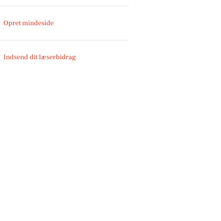
Opret mindeside
Indsend dit læserbidrag