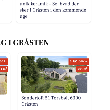
unik keramik – Se, hvad der
sker i Gråsten i den kommende
uge
LG I GRÅSTEN
00 kr
6.595.000 kr
2
2
74 m
264 m
Søndertoft 51 Tørsbøl, 6300
Gråsten