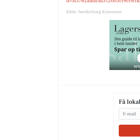
u=5f3762aadd5d312003cf9cc61
Kilde: Sønderborg Kommune
Få loka
Email