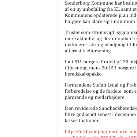
Sønderborg Kommune har besluttet
af en ny anbefaling fra KL samt et
Kommunens opdaterede plan indehol
borgere kan klare sig i minimum t
Trusler som strømsvigt, sygdomsu
mere aktuelle, og derfor opdater
inkluderer sikring af adgang til
alternativ elforsyning.
I alt 811 borgere fordelt på 25 pl
tilpasning, mens 50-150 borgere i 
beredskabspakke.
Formandene Stefan Lydal og Preb
forberedelse og de fordele, som 
pårørende og medarbejdere.
Den reviderede Sundhedsberedska
blive godkendt senest i december 2
krisesituationer.
https://us4.campaign-archive.co