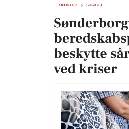
Sønderborg styrker beredskabsplan for 
ARTIKLER
Lokalt nyt
Sønderborg
beredskabsp
beskytte så
ved kriser