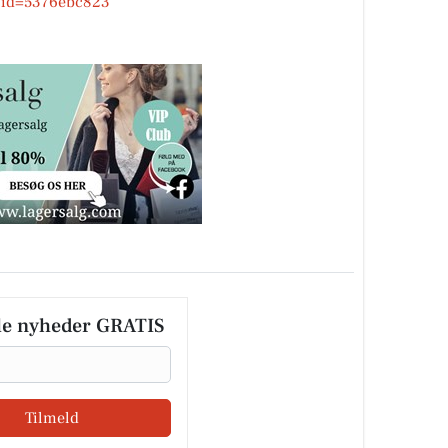
&id=5376ebc823
le nyheder GRATIS
Tilmeld