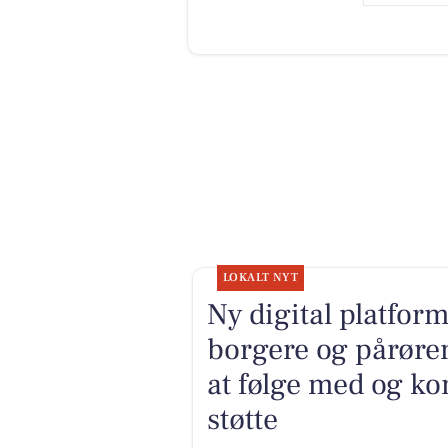
LOKALT NYT
Ny digital platfor
borgere og pårør
at følge med og k
støtte