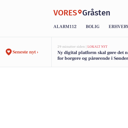
VORES
Gråsten
ALARM112
BOLIG
ERHVER
29 minutter siden |
LOKALT NYT
Seneste nyt ›
Ny digital platform skal gøre de
for borgere og pårørende i Sønde
Kommune at følge med og komm
om hjælp og støtte