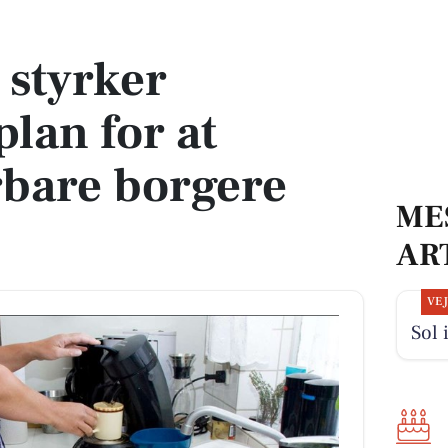
at beskytte sårbare borgere ved kriser
 styrker
lan for at
rbare borgere
ME
AR
VE
Sol 