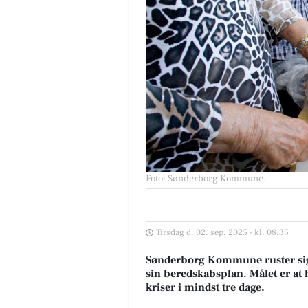
Foto: Sønderborg Kommune
.
Tirsdag d. 02. sep. 2025 - kl. 08:35
Sønderborg Kommune ruster sig t
sin beredskabsplan. Målet er at 
kriser i mindst tre dage.