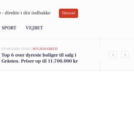
 -
direkte i din indbakke
Tilmeld
SPORT
VEJRET
05-08-2026 13:02 |
BOLIGMARKED
03-08-2026 09:0
‹
›
Top 6 over dyreste boliger til salg i
Stille puste
Gråsten. Priser op til 11.700.000 kr