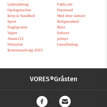
Lykønskning
Fakta om
Opslagstavlen
Husstand
Krop & Sundhed
Mød dine naboer
Sport
Boligmarked
Dagligvarer
Biler
Vejret
Erhverv
Alarm112
Jobnyt
Historisk
Læserbidrag
Kommunalvalg 2025
VORES
Gråsten