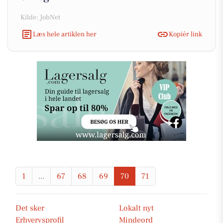
Kilde: JobNet
Læs hele artiklen her
Kopiér link
1
...
67
68
69
70
71
Det sker
Lokalt nyt
Erhvervsprofil
Mindeord