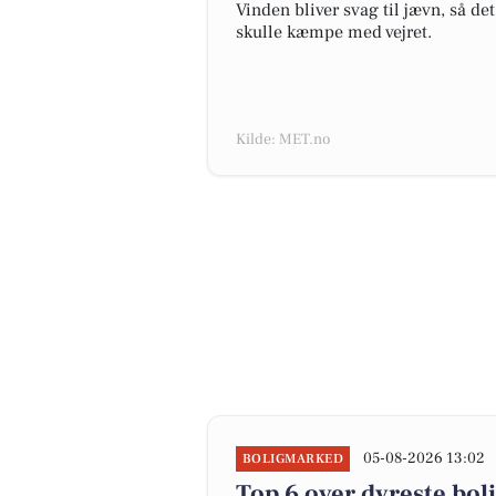
Vinden bliver svag til jævn, så d
skulle kæmpe med vejret.
Kilde: MET.no
05-08-2026 13:02
BOLIGMARKED
Top 6 over dyreste bolig