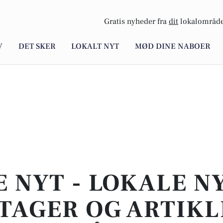
Gratis nyheder fra
dit
lokalområde
V
DET SKER
LOKALT NYT
MØD DINE NABOER
E NYT - LOKALE N
TAGER OG ARTIKL