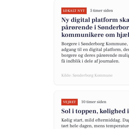
5 timer siden
LOKALT NYT
Ny digital platform sk
pårørende i Sønderbo
kommunikere om hjælp
Borgere i Sønderborg Kommune, so
adgang til en digital platform, 
borgere og deres pårørende muligh
få indblik i dele af journalen.
Kilde: Sønderborg Kommune
10 timer siden
VEJRET
Sol i toppen, kølighed
Kølig start, mild eftermiddag. Da
tørt hele dagen, mens temperature