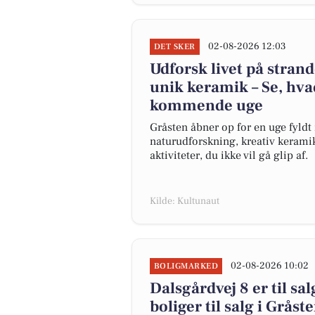
02-08-2026 12:03
DET SKER
Udforsk livet på strand
unik keramik – Se, hvad
kommende uge
Gråsten åbner op for en uge fyl
naturudforskning, kreativ keramik
aktiviteter, du ikke vil gå glip af.
Kilde: Kultunaut
02-08-2026 10:02
BOLIGMARKED
Dalsgårdvej 8 er til sal
boliger til salg i Gråst