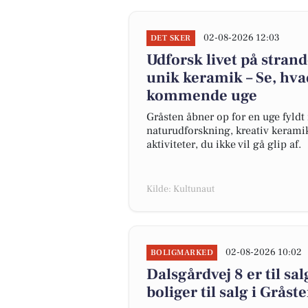
02-08-2026 12:03
DET SKER
Udforsk livet på strand
unik keramik – Se, hvad
kommende uge
Gråsten åbner op for en uge fyl
naturudforskning, kreativ keramik
aktiviteter, du ikke vil gå glip af.
Kilde: Kultunaut
02-08-2026 10:02
BOLIGMARKED
Dalsgårdvej 8 er til sal
boliger til salg i Gråst