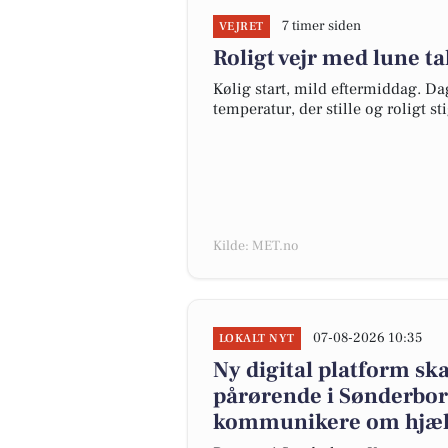
7 timer siden
VEJRET
Roligt vejr med lune ta
Kølig start, mild eftermiddag. Dag
temperatur, der stille og roligt s
Kilde: MET.no
07-08-2026 10:35
LOKALT NYT
Ny digital platform sk
pårørende i Sønderbo
kommunikere om hjælp