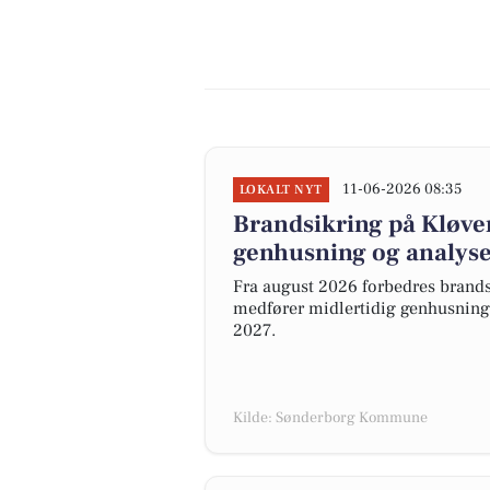
11-06-2026 08:35
LOKALT NYT
Brandsikring på Kløver
genhusning og analyse
Fra august 2026 forbedres brands
medfører midlertidig genhusning a
2027.
Kilde: Sønderborg Kommune