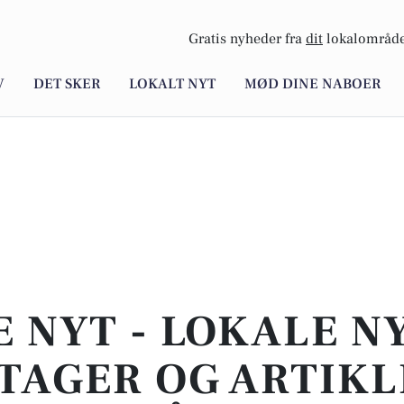
Gratis nyheder fra
dit
lokalområde
V
DET SKER
LOKALT NYT
MØD DINE NABOER
E NYT - LOKALE N
TAGER OG ARTIKL