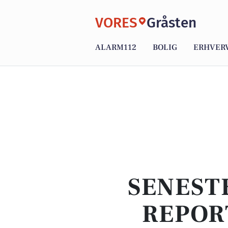
VORES
Gråsten
ALARM112
BOLIG
ERHVER
SENEST
REPOR