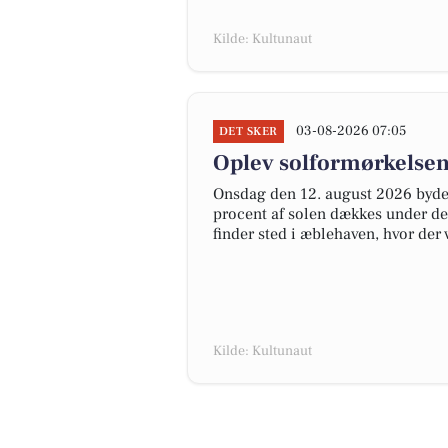
Kilde: Kultunaut
03-08-2026 07:05
DET SKER
Oplev solformørkelsen
Onsdag den 12. august 2026 byder
procent af solen dækkes under de
finder sted i æblehaven, hvor der
Kilde: Kultunaut